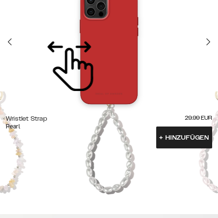
29.99
EUR
Wristlet Strap
Pearl
+
HINZUFÜGEN