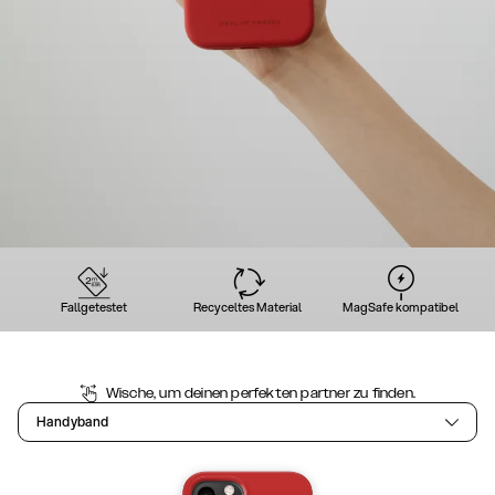
Fallgetestet
Recyceltes Material
MagSafe kompatibel
Wische, um deinen perfekten partner zu finden.
Handyband