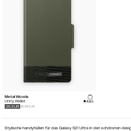
Metal Woods
4.6
Unity Wallet
/5
49.99 EUR
25
EUR
Stylische handyhüllen für das Galaxy S21 Ultra in den schönsten desi