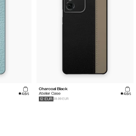
Charcoal Black
4.6
4.6
Atelier Case
/5
/5
39.99 EUR
12
EUR