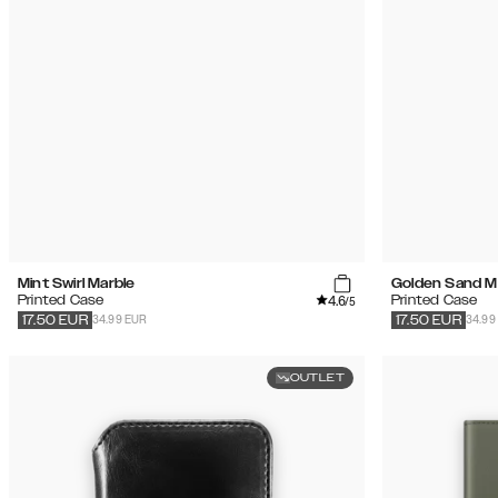
Mint Swirl Marble
Golden Sand M
4.6
Printed Case
Printed Case
/5
34.99 EUR
34.99
17.50
EUR
17.50
EUR
OUTLET