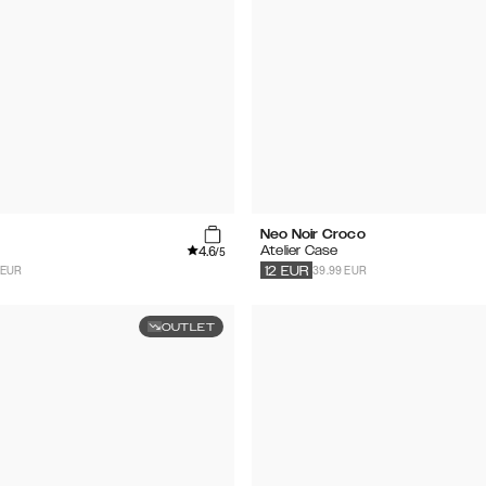
Neo Noir Croco
4.6
Atelier Case
/5
 EUR
39.99 EUR
12
EUR
OUTLET