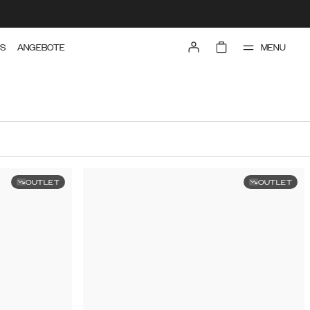
MENU
TS
ANGEBOTE
OUTLET
OUTLET