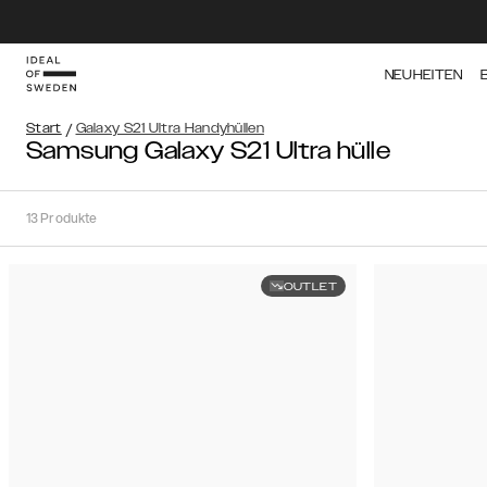
NEUHEITEN
Start
/
Galaxy S21 Ultra Handyhüllen
Samsung Galaxy S21 Ultra hülle
13
Produkte
OUTLET
Sortieren
Sortieren
nach:
Empfohlen
Empfohlen
Beliebtheit
Filter
Niedrigster
Preis
iPhone