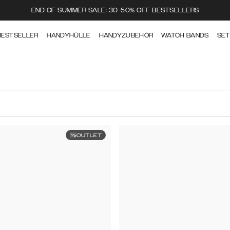
END OF SUMMER SALE: 30-50% OFF BESTSELLERS
BESTSELLER
HANDYHÜLLE
HANDYZUBEHÖR
WATCH BANDS
SE
OUTLET