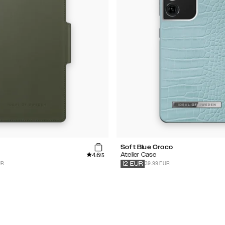
Soft Blue Croco
4.6
Atelier Case
/5
UR
39.99 EUR
12
EUR