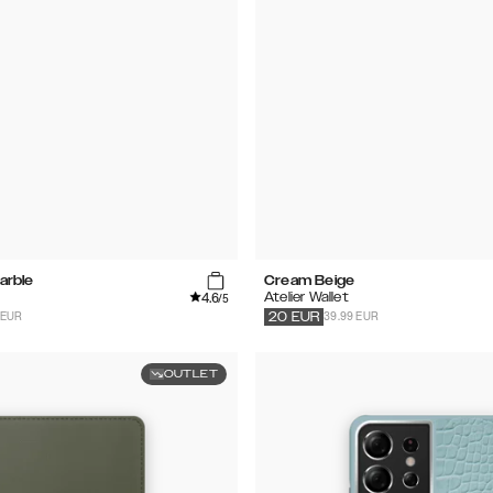
arble
Cream Beige
4.6
Atelier Wallet
/5
 EUR
39.99 EUR
20
EUR
OUTLET