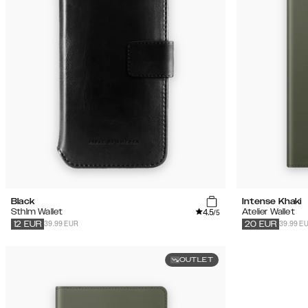
Black
Intense Khaki
4.5
Sthlm Wallet
Atelier Wallet
/5
39.99 EUR
39.99 E
12
EUR
20
EUR
OUTLET