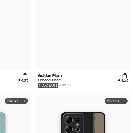
Golden Plum
4.6
4.6
Printed Case
/5
/5
34.99 EUR
17.50
EUR
OUTLET
OUTLET