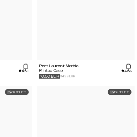
Port Laurent Marble
4.6
4.6
Printed Case
/5
/5
34.99 EUR
10.50
EUR
OUTLET
OUTLET