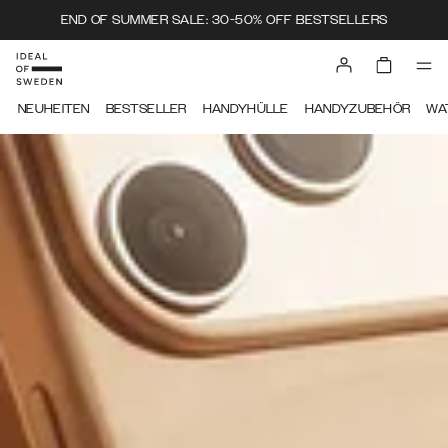
END OF SUMMER SALE: 30-50% OFF BESTSELLERS
IDEAL OF SWEDEN
NEUHEITEN
BESTSELLER
HANDYHÜLLE
HANDYZUBEHÖR
WA