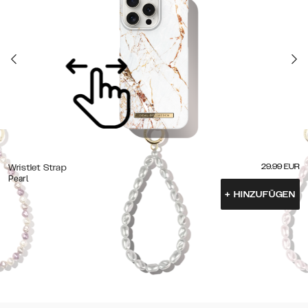
29.99
EUR
Wristlet Strap
Pearl
+
HINZUFÜGEN