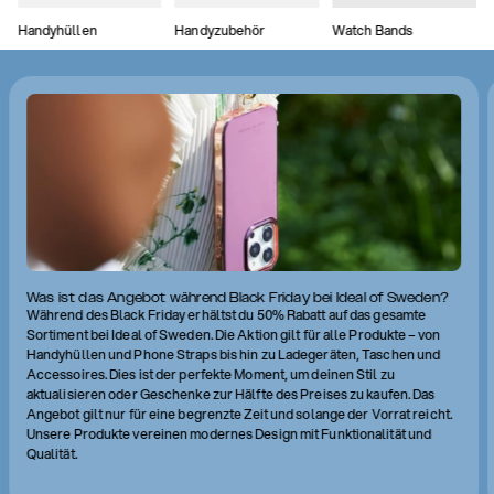
Handyhüllen
Handyzubehör
Watch Bands
Was ist das Angebot während Black Friday bei Ideal of Sweden?
Während des Black Friday erhältst du 50% Rabatt auf das gesamte
Sortiment bei Ideal of Sweden. Die Aktion gilt für alle Produkte – von
Handyhüllen und Phone Straps bis hin zu Ladegeräten, Taschen und
Accessoires. Dies ist der perfekte Moment, um deinen Stil zu
aktualisieren oder Geschenke zur Hälfte des Preises zu kaufen. Das
Angebot gilt nur für eine begrenzte Zeit und solange der Vorrat reicht.
Unsere Produkte vereinen modernes Design mit Funktionalität und
Qualität.