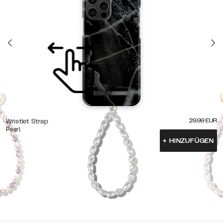
29.99
EUR
Wristlet Strap
Pearl
+
HINZUFÜGEN