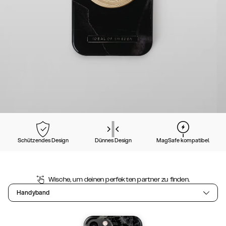
Schützendes Design
Dünnes Design
MagSafe kompatibel
Wische, um deinen perfekten partner zu finden.
Handyband