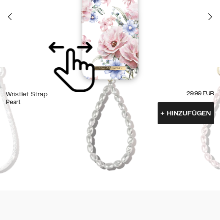
29.99
EUR
Wristlet Strap
Pearl
+
HINZUFÜGEN