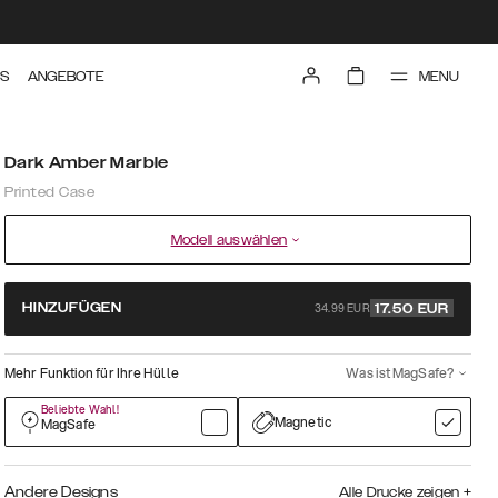
MENU
TS
ANGEBOTE
Dark Amber Marble
Printed Case
Modell auswählen
34.99 EUR
HINZUFÜGEN
17.50
EUR
Mehr Funktion für Ihre Hülle
Was ist MagSafe?
Beliebte Wahl!
Magnetic
MagSafe
Andere Designs
Alle Drucke zeigen
+