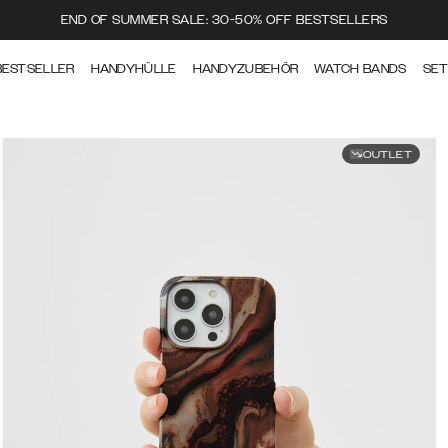
END OF SUMMER SALE: 30-50% OFF BESTSELLERS
BESTSELLER
HANDYHÜLLE
HANDYZUBEHÖR
WATCH BANDS
SE
OUTLET