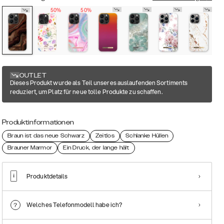
50%
50%
OUTLET
Dieses Produkt wurde als Teil unseres auslaufenden Sortiments
reduziert, um Platz für neue tolle Produkte zu schaffen.
Produktinformationen
Braun ist das neue Schwarz
Zeitlos
Schlanke Hüllen
Brauner Marmor
Ein Druck, der lange hält
Produktdetails
Welches Telefonmodell habe ich?