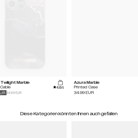
Twilight Marble
Azura Marble
4.6
 Cable
Printed Case
/5
34.99 EUR
34.99
EUR
UR
Diese Kategorien könnten Ihnen auch gefallen