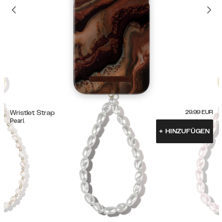
Wristlet Strap
29.99
EUR
Pearl
+
HINZUFÜGEN