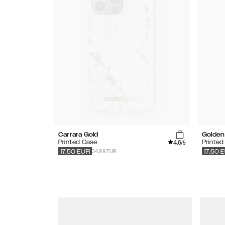
Carrara Gold
Golden 
4.6
Printed Case
Printed
/5
34.99 EUR
17.50
EUR
17.50
E