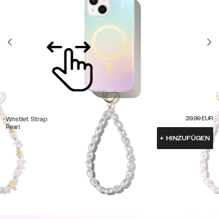
29.99
EUR
Wristlet Strap
Pearl
+
HINZUFÜGEN