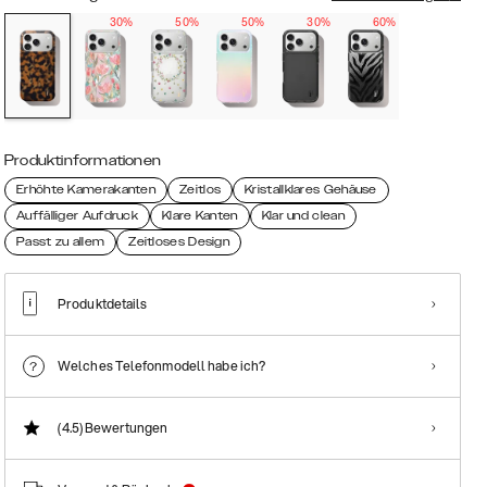
30%
50%
50%
30%
60%
Produktinformationen
Erhöhte Kamerakanten
Zeitlos
Kristallklares Gehäuse
Auffälliger Aufdruck
Klare Kanten
Klar und clean
Passt zu allem
Zeitloses Design
Produktdetails
Welches Telefonmodell habe ich?
(4.5)
Bewertungen