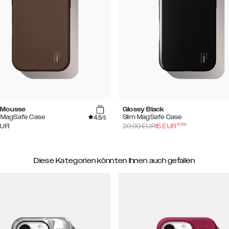
 Mousse
Glossy Black
4.5
e MagSafe Case
Slim MagSafe Case
/5
-
50
%
EUR
29.99
EUR
15
EUR
Diese Kategorien könnten Ihnen auch gefallen