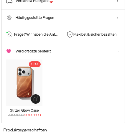
Versand & Rückgabe
Häufig gestellte Fragen
Frage? Wir haben die Antwort!
Flexibel & sicher bezahlen
Wird oft dazu bestellt
30%
Glitter Glow Case
29.99
EUR
20.99
EUR
Produkteigenschaften