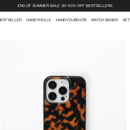
END OF SUMMER SALE: 30-50% OFF BESTSELLERS
BESTSELLER
HANDYHÜLLE
HANDYZUBEHÖR
WATCH BANDS
SE