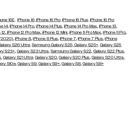
hone 16E,
iPhone 16,
iPhone 16 Pro,
iPhone 16 Plus,
iPhone 16 Pro
,
,
,
,
,
ne 14
iPhone 14 Pro
iPhone 14 Plus
iPhone 14 Pro Max
iPhone 13
,
,
,
,
,
 12
iPhone 12 Pro Max
iPhone 12 Mini
iPhone 11 Pro Max
iPhone 11 Pro
,
,
,
,
,
 (2020)
iPhone 8
iPhone 8 Plus
iPhone 7
iPhone 7 Plus
iPhone
Galaxy S26 Ultra,
Samsung Galaxy S25,
Galaxy S25+,
Galaxy S25
,
,
,
,
xy S23+
Galaxy S23 Ultra
Samsung Galaxy S22
Galaxy S22 Plus
,
,
,
,
s
Galaxy S21 Ultra,
Galaxy S20
Galaxy S20 Plus
Galaxy S20 Ultra
,
,
,
,
axy S10e
Galaxy S9
Galaxy S9+
Galaxy S8
Galaxy S8+