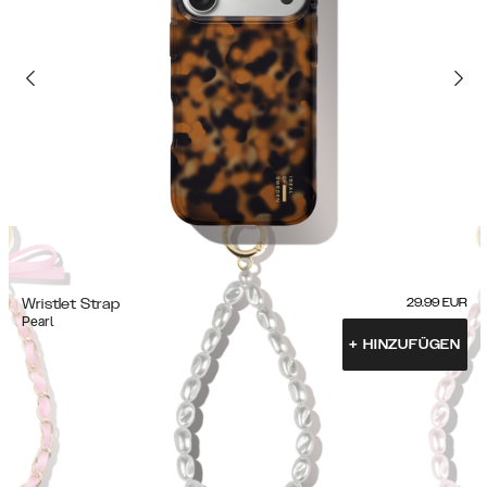
Wristlet Strap
29.99
EUR
Pearl
+
HINZUFÜGEN