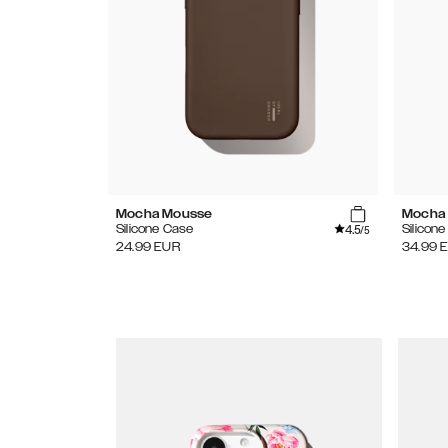
Mocha Mousse
Mocha
4.5
Silicone Case
Silicon
/5
24.99
EUR
34.99