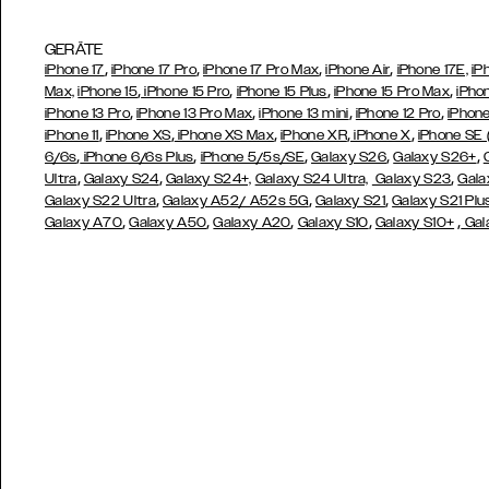
GERÄTE
,
,
,
,
iPhone 17
iPhone 17 Pro
iPhone 17 Pro Max
iPhone Air
iPhone 17E,
iP
,
,
,
,
Max,
iPhone 15
iPhone 15 Pro
iPhone 15 Plus
iPhone 15 Pro Max
iPho
,
,
,
,
iPhone 13 Pro
iPhone 13 Pro Max
iPhone 13 mini
iPhone 12 Pro
iPhone
,
,
,
,
,
iPhone 11
iPhone XS
iPhone XS Max
iPhone XR
iPhone X
iPhone SE
,
,
,
,
,
6/6s
iPhone 6/6s Plus
iPhone 5/5s/SE
Galaxy S26
Galaxy S26+
,
,
,
Ultra
Galaxy S24
Galaxy S24+,
Galaxy S24 Ultra,
Galaxy S23
Gala
,
,
,
Galaxy S22 Ultra
Galaxy A52/ A52s 5G
Galaxy S21
Galaxy S21 Plu
,
,
,
,
,
Galaxy A70
Galaxy A50
Galaxy A20
Galaxy S10
Galaxy S10+
Gal