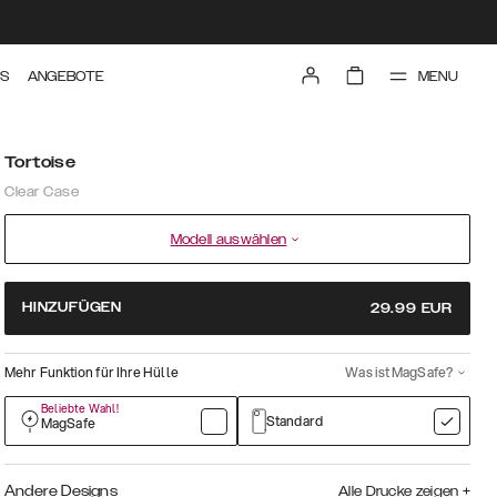
MENU
TS
ANGEBOTE
Tortoise
Clear Case
Modell auswählen
HINZUFÜGEN
29.99
EUR
Mehr Funktion für Ihre Hülle
Was ist MagSafe?
Beliebte Wahl!
Standard
MagSafe
Andere Designs
Alle Drucke zeigen
+