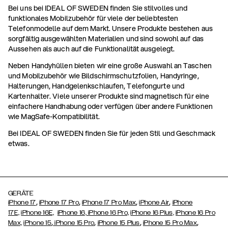
Bei uns bei IDEAL OF SWEDEN finden Sie stilvolles und
funktionales Mobilzubehör für viele der beliebtesten
Telefonmodelle auf dem Markt. Unsere Produkte bestehen aus
sorgfältig ausgewählten Materialien und sind sowohl auf das
Aussehen als auch auf die Funktionalität ausgelegt.
Neben Handyhüllen bieten wir eine große Auswahl an Taschen
und Mobilzubehör wie Bildschirmschutzfolien, Handyringe,
Halterungen, Handgelenkschlaufen, Telefongurte und
Kartenhalter. Viele unserer Produkte sind magnetisch für eine
einfachere Handhabung oder verfügen über andere Funktionen
wie MagSafe-Kompatibilität.
Bei IDEAL OF SWEDEN finden Sie für jeden Stil und Geschmack
etwas.
GERÄTE
,
,
,
,
iPhone 17
iPhone 17 Pro
iPhone 17 Pro Max
iPhone Air
iPhone
17E,
iPhone 16E,
iPhone 16,
iPhone 16 Pro,
iPhone 16 Plus,
iPhone 16 Pro
,
,
,
,
Max,
iPhone 15
iPhone 15 Pro
iPhone 15 Plus
iPhone 15 Pro Max