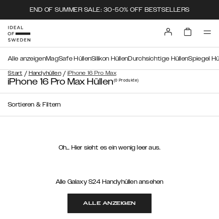
END OF SUMMER SALE: 30-50% OFF BESTSELLERS
Alle anzeigen
MagSafe Hüllen
Silikon Hüllen
Durchsichtige Hüllen
Spiegel Hü
/
/
Start
Handyhüllen
iPhone 16 Pro Max
iPhone 16 Pro Max Hüllen
(0
Produkte
)
Sortieren & Filtern
Oh… Hier sieht es ein wenig leer aus.
Alle Galaxy S24 Handyhüllen ansehen
ALLE ANZEIGEN