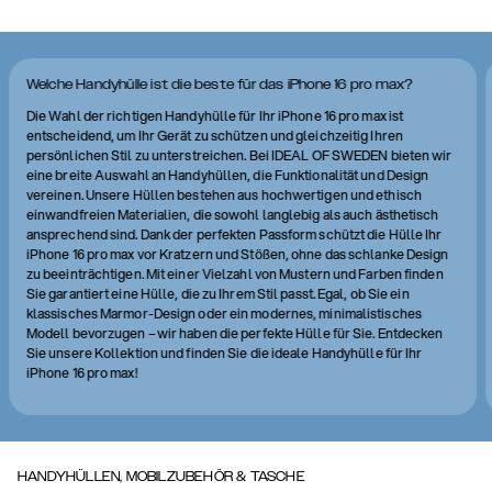
Welche Handyhülle ist die beste für das iPhone 16 pro max?
Die Wahl der richtigen Handyhülle für Ihr iPhone 16 pro max ist
entscheidend, um Ihr Gerät zu schützen und gleichzeitig Ihren
persönlichen Stil zu unterstreichen. Bei IDEAL OF SWEDEN bieten wir
eine breite Auswahl an Handyhüllen, die Funktionalität und Design
vereinen. Unsere Hüllen bestehen aus hochwertigen und ethisch
einwandfreien Materialien, die sowohl langlebig als auch ästhetisch
ansprechend sind. Dank der perfekten Passform schützt die Hülle Ihr
iPhone 16 pro max vor Kratzern und Stößen, ohne das schlanke Design
zu beeinträchtigen. Mit einer Vielzahl von Mustern und Farben finden
Sie garantiert eine Hülle, die zu Ihrem Stil passt. Egal, ob Sie ein
klassisches Marmor-Design oder ein modernes, minimalistisches
Modell bevorzugen – wir haben die perfekte Hülle für Sie. Entdecken
Sie unsere Kollektion und finden Sie die ideale Handyhülle für Ihr
iPhone 16 pro max!
HANDYHÜLLEN, MOBILZUBEHÖR & TASCHE