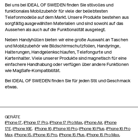
Bei uns bei IDEAL OF SWEDEN finden Sie stilvolles und
funktionales Mobilzubehör für viele der beliebtesten
Telefonmodelle auf dem Markt. Unsere Produkte bestehen aus
sorgfältig ausgewählten Materialien und sind sowohl auf das
Aussehen als auch auf die Funktionalität ausgelegt.
Neben Handyhüllen bieten wir eine große Auswahl an Taschen
und Mobilzubehör wie Bildschirmschutzfolien, Handyringe,
Halterungen, Handgelenkschlaufen, Telefongurte und
Kartenhalter. Viele unserer Produkte sind magnetisch für eine
einfachere Handhabung oder verfügen über andere Funktionen
wie MagSafe-Kompatibilität.
Bei IDEAL OF SWEDEN finden Sie für jeden Stil und Geschmack
etwas.
GERÄTE
,
,
,
,
iPhone 17
iPhone 17 Pro
iPhone 17 Pro Max
iPhone Air
iPhone
17E,
iPhone 16E,
iPhone 16,
iPhone 16 Pro,
iPhone 16 Plus,
iPhone 16 Pro
,
,
,
,
Max,
iPhone 15
iPhone 15 Pro
iPhone 15 Plus
iPhone 15 Pro Max