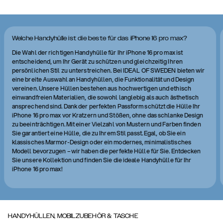
Welche Handyhülle ist die beste für das iPhone 16 pro max?
Die Wahl der richtigen Handyhülle für Ihr iPhone 16 pro max ist
entscheidend, um Ihr Gerät zu schützen und gleichzeitig Ihren
persönlichen Stil zu unterstreichen. Bei IDEAL OF SWEDEN bieten wir
eine breite Auswahl an Handyhüllen, die Funktionalität und Design
vereinen. Unsere Hüllen bestehen aus hochwertigen und ethisch
einwandfreien Materialien, die sowohl langlebig als auch ästhetisch
ansprechend sind. Dank der perfekten Passform schützt die Hülle Ihr
iPhone 16 pro max vor Kratzern und Stößen, ohne das schlanke Design
zu beeinträchtigen. Mit einer Vielzahl von Mustern und Farben finden
Sie garantiert eine Hülle, die zu Ihrem Stil passt. Egal, ob Sie ein
klassisches Marmor-Design oder ein modernes, minimalistisches
Modell bevorzugen – wir haben die perfekte Hülle für Sie. Entdecken
Sie unsere Kollektion und finden Sie die ideale Handyhülle für Ihr
iPhone 16 pro max!
HANDYHÜLLEN, MOBILZUBEHÖR & TASCHE