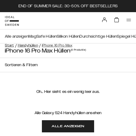
END OF SUMMER SALE: 30-50% OFF BESTSELLERS
Alle anzeigen
MagSafe Hüllen
Silikon Hüllen
Durchsichtige Hüllen
Spiegel Hü
/
/
Start
Handyhüllen
iPhone 16 Pro Max
iPhone 16 Pro Max Hüllen
(0
Produkte
)
Sortieren & Filtern
Oh… Hier sieht es ein wenig leer aus.
Alle Galaxy S24 Handyhüllen ansehen
ALLE ANZEIGEN