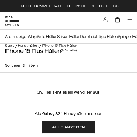
END OF SUMMER SALE: 30-50% OFF BESTSELLERS
Alle anzeigen
MagSafe Hüllen
Silikon Hüllen
Durchsichtige Hüllen
Spiegel Hü
/
/
Start
Handyhüllen
iPhone 15 Plus Hüllen
iPhone 15 Plus Hüllen
(0
Produkte
)
Sortieren & Filtern
Oh… Hier sieht es ein wenig leer aus.
Alle Galaxy S24 Handyhüllen ansehen
ALLE ANZEIGEN