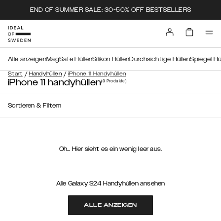
END OF SUMMER SALE: 30-50% OFF BESTSELLERS
Alle anzeigen
MagSafe Hüllen
Silikon Hüllen
Durchsichtige Hüllen
Spiegel Hü
/
/
Start
Handyhüllen
iPhone 11 Handyhüllen
iPhone 11 handyhüllen
(0
Produkte
)
Sortieren & Filtern
Oh… Hier sieht es ein wenig leer aus.
Alle Galaxy S24 Handyhüllen ansehen
ALLE ANZEIGEN