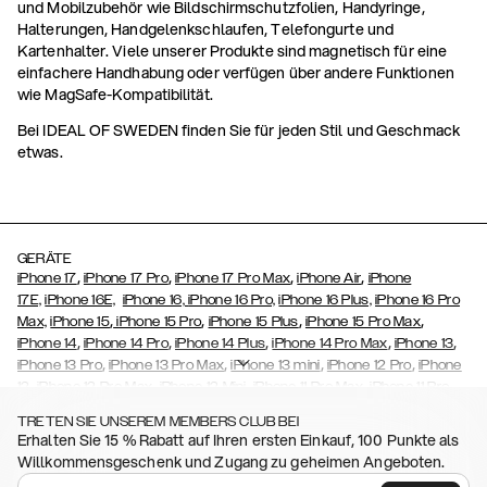
und Mobilzubehör wie Bildschirmschutzfolien, Handyringe,
Halterungen, Handgelenkschlaufen, Telefongurte und
Kartenhalter. Viele unserer Produkte sind magnetisch für eine
einfachere Handhabung oder verfügen über andere Funktionen
wie MagSafe-Kompatibilität.
Bei IDEAL OF SWEDEN finden Sie für jeden Stil und Geschmack
etwas.
GERÄTE
,
,
,
,
iPhone 17
iPhone 17 Pro
iPhone 17 Pro Max
iPhone Air
iPhone
17E,
iPhone 16E,
iPhone 16,
iPhone 16 Pro,
iPhone 16 Plus,
iPhone 16 Pro
,
,
,
,
Max,
iPhone 15
iPhone 15 Pro
iPhone 15 Plus
iPhone 15 Pro Max
,
,
,
,
,
iPhone 14
iPhone 14 Pro
iPhone 14 Plus
iPhone 14 Pro Max
iPhone 13
,
,
,
,
iPhone 13 Pro
iPhone 13 Pro Max
iPhone 13 mini
iPhone 12 Pro
iPhone
,
,
,
,
,
12
iPhone 12 Pro Max
iPhone 12 Mini
iPhone 11 Pro Max
iPhone 11 Pro
,
,
,
,
,
iPhone 11
iPhone XS
iPhone XS Max
iPhone XR
iPhone X
iPhone SE
TRETEN SIE UNSEREM MEMBERS CLUB BEI
,
,
,
,
,
,
(2020)
iPhone 8
iPhone 8 Plus
iPhone 7
iPhone 7 Plus
iPhone 6/6s
Erhalten Sie 15 % Rabatt auf Ihren ersten Einkauf, 100 Punkte als
,
,
,
,
iPhone 6/6s Plus
iPhone 5/5s/SE
Galaxy S26
Galaxy S26+
Galaxy
Willkommensgeschenk und Zugang zu geheimen Angeboten.
,
S26 Ultra,
Samsung Galaxy S25,
Galaxy S25+,
Galaxy S25 Ultra