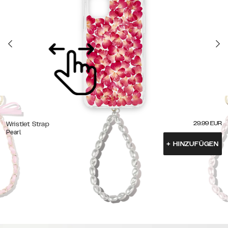
29.99
EUR
Wristlet Strap
Pearl
+
HINZUFÜGEN