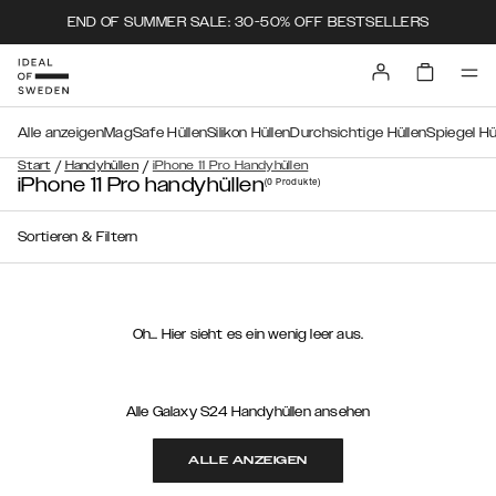
END OF SUMMER SALE: 30-50% OFF BESTSELLERS
Alle anzeigen
MagSafe Hüllen
Silikon Hüllen
Durchsichtige Hüllen
Spiegel Hü
/
/
Start
Handyhüllen
iPhone 11 Pro Handyhüllen
iPhone 11 Pro handyhüllen
(0
Produkte
)
Sortieren & Filtern
Oh… Hier sieht es ein wenig leer aus.
Alle Galaxy S24 Handyhüllen ansehen
ALLE ANZEIGEN