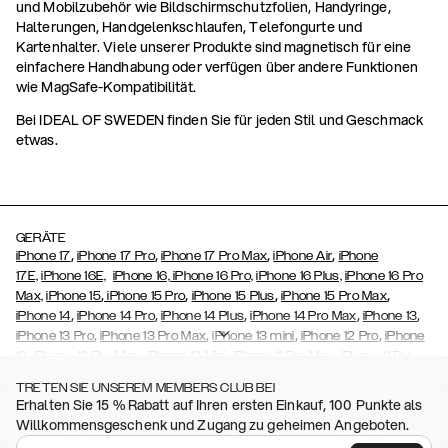
und Mobilzubehör wie Bildschirmschutzfolien, Handyringe,
Halterungen, Handgelenkschlaufen, Telefongurte und
Kartenhalter. Viele unserer Produkte sind magnetisch für eine
einfachere Handhabung oder verfügen über andere Funktionen
wie MagSafe-Kompatibilität.
Bei IDEAL OF SWEDEN finden Sie für jeden Stil und Geschmack
etwas.
GERÄTE
,
,
,
,
iPhone 17
iPhone 17 Pro
iPhone 17 Pro Max
iPhone Air
iPhone
17E,
iPhone 16E,
iPhone 16,
iPhone 16 Pro,
iPhone 16 Plus,
iPhone 16 Pro
,
,
,
,
Max,
iPhone 15
iPhone 15 Pro
iPhone 15 Plus
iPhone 15 Pro Max
,
,
,
,
,
iPhone 14
iPhone 14 Pro
iPhone 14 Plus
iPhone 14 Pro Max
iPhone 13
,
,
,
,
iPhone 13 Pro
iPhone 13 Pro Max
iPhone 13 mini
iPhone 12 Pro
iPhone
,
,
,
,
,
12
iPhone 12 Pro Max
iPhone 12 Mini
iPhone 11 Pro Max
iPhone 11 Pro
,
,
,
,
,
iPhone 11
iPhone XS
iPhone XS Max
iPhone XR
iPhone X
iPhone SE
TRETEN SIE UNSEREM MEMBERS CLUB BEI
,
,
,
,
,
,
(2020)
iPhone 8
iPhone 8 Plus
iPhone 7
iPhone 7 Plus
iPhone 6/6s
Erhalten Sie 15 % Rabatt auf Ihren ersten Einkauf, 100 Punkte als
,
,
,
,
iPhone 6/6s Plus
iPhone 5/5s/SE
Galaxy S26
Galaxy S26+
Galaxy
Willkommensgeschenk und Zugang zu geheimen Angeboten.
,
S26 Ultra,
Samsung Galaxy S25,
Galaxy S25+,
Galaxy S25 Ultra