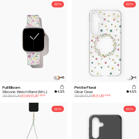
30%
50%
+
6
+
1
Full Bloom
Petite Floral
4.3
/5
4.5
/5
Silicone Watch Band (M-L)
Clear Case
-
30
%
-
50
%
29.99
EUR
20.99
EUR
29.99
EUR
15
EUR
30%
50%