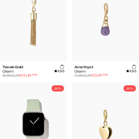
Tassle Gold
Amethyst
4.5
/5
4.5
/5
Charm
Charm
-
50
%
-
50
%
19.99
EUR
10
EUR
17.99
EUR
9
EUR
30%
30%