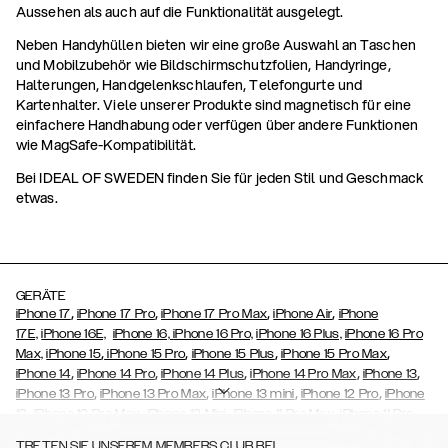
Aussehen als auch auf die Funktionalität ausgelegt.
Neben Handyhüllen bieten wir eine große Auswahl an Taschen
und Mobilzubehör wie Bildschirmschutzfolien, Handyringe,
Halterungen, Handgelenkschlaufen, Telefongurte und
Kartenhalter. Viele unserer Produkte sind magnetisch für eine
einfachere Handhabung oder verfügen über andere Funktionen
wie MagSafe-Kompatibilität.
Bei IDEAL OF SWEDEN finden Sie für jeden Stil und Geschmack
etwas.
GERÄTE
,
,
,
,
iPhone 17
iPhone 17 Pro
iPhone 17 Pro Max
iPhone Air
iPhone
17E,
iPhone 16E,
iPhone 16,
iPhone 16 Pro,
iPhone 16 Plus,
iPhone 16 Pro
,
,
,
,
Max,
iPhone 15
iPhone 15 Pro
iPhone 15 Plus
iPhone 15 Pro Max
,
,
,
,
,
iPhone 14
iPhone 14 Pro
iPhone 14 Plus
iPhone 14 Pro Max
iPhone 13
,
,
,
,
iPhone 13 Pro
iPhone 13 Pro Max
iPhone 13 mini
iPhone 12 Pro
iPhone
,
,
,
,
,
12
iPhone 12 Pro Max
iPhone 12 Mini
iPhone 11 Pro Max
iPhone 11 Pro
,
,
,
,
,
iPhone 11
iPhone XS
iPhone XS Max
iPhone XR
iPhone X
iPhone SE
TRETEN SIE UNSEREM MEMBERS CLUB BEI