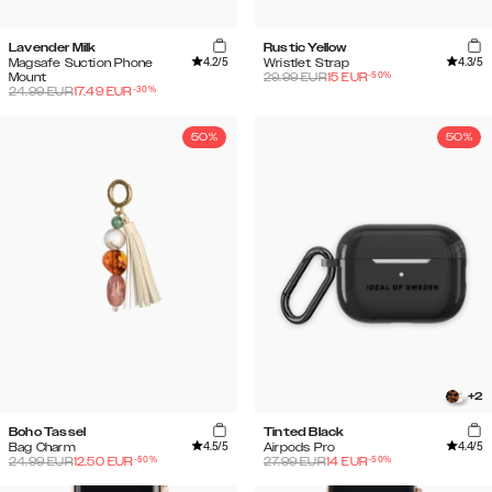
Lavender Milk
Rustic Yellow
4.2
/5
4.3
/5
Magsafe Suction Phone
Wristlet Strap
-
50
%
Mount
29.99
EUR
15
EUR
-
30
%
24.99
EUR
17.49
EUR
50%
50%
+
2
Boho Tassel
Tinted Black
4.5
/5
4.4
/5
Bag Charm
Airpods Pro
-
50
%
-
50
%
24.99
EUR
12.50
EUR
27.99
EUR
14
EUR