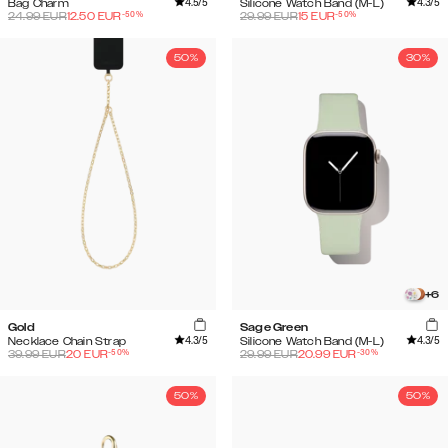
4.5
/5
4.3
/5
Bag Charm
Silicone Watch Band (M-L)
-
50
%
-
50
%
24.99
EUR
12.50
EUR
29.99
EUR
15
EUR
50%
30%
+
6
Gold
Sage Green
4.3
/5
4.3
/5
Necklace Chain Strap
Silicone Watch Band (M-L)
-
50
%
-
30
%
39.99
EUR
20
EUR
29.99
EUR
20.99
EUR
50%
50%