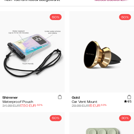
50%
50%
Shimmer
Gold
4
/5
Waterproof Pouch
Car Vent Mount
-
50
%
-
50
%
34.99
EUR
17.50
EUR
29.99
EUR
15
EUR
50%
30%