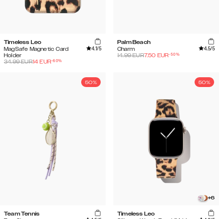
Timeless Leo
Palm Beach
4.1
/5
4.5
/5
MagSafe Magnetic Card
Charm
-
50
%
Holder
14.99
EUR
7.50
EUR
-
60
%
34.99
EUR
14
EUR
50%
50%
+
6
Team Tennis
Timeless Leo