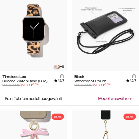
+
6
Timeless Leo
Black
4.3
/5
4.2
/5
Silicone Watch Band (S-M)
Waterproof Pouch
-
50
%
-
50
%
29.99
EUR
15
EUR
29.99
EUR
15
EUR
Kein Telefonmodell ausgewählt
Modell auswählen
50%
50%