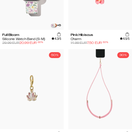
+
6
Full Bloom
Pink Hibiscus
4.3
/5
4.5
/5
Silicone Watch Band (S-M)
Charm
-
30
%
-
50
%
29.99
EUR
20.99
EUR
14.99
EUR
7.50
EUR
50%
30%