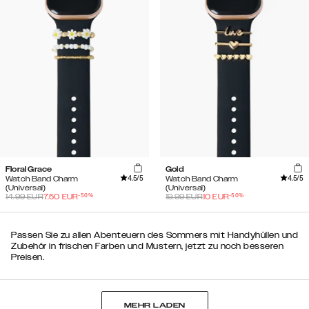
Floral Grace
Gold
4.5
/5
4.5
/5
Watch Band Charm
Watch Band Charm
(Universal)
(Universal)
-
50
%
-
50
%
14.99
EUR
7.50
EUR
19.99
EUR
10
EUR
Passen Sie zu allen Abenteuern des Sommers mit Handyhüllen und
Zubehör in frischen Farben und Mustern, jetzt zu noch besseren
Preisen.
MEHR LADEN