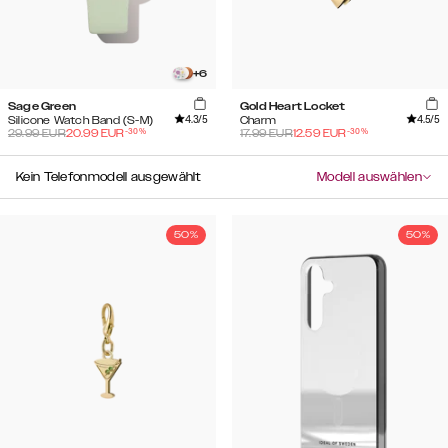
+
6
Sage Green
Gold Heart Locket
4.3
/5
4.5
/5
Silicone Watch Band (S-M)
Charm
-
30
%
-
30
%
29.99
EUR
20.99
EUR
17.99
EUR
12.59
EUR
Kein Telefonmodell ausgewählt
Modell auswählen
50%
50%