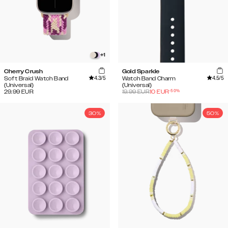
+
1
Cherry Crush
Gold Sparkle
4.3
/5
4.5
/5
Soft Braid Watch Band
Watch Band Charm
(Universal)
(Universal)
-
50
%
29.99
EUR
19.99
EUR
10
EUR
30%
50%