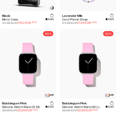
Black
Lavender Milk
4.4
/5
4.5
/5
Mirror Case
Cord Phone Strap
-
50
%
-
30
%
34.99
EUR
17.50
EUR
24.99
EUR
17.49
EUR
30%
30%
+
6
+
6
Bubblegum Pink
Bubblegum Pink
4.3
/5
4.3
/5
Silicone Watch Band (S-M)
Silicone Watch Band (M-L)
-
30
%
-
30
%
29.99
EUR
20.99
EUR
29.99
EUR
20.99
EUR