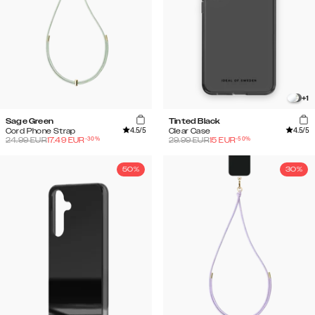
+
1
Sage Green
Tinted Black
4.5
/5
4.5
/5
Cord Phone Strap
Clear Case
-
30
%
-
50
%
24.99
EUR
17.49
EUR
29.99
EUR
15
EUR
50%
30%