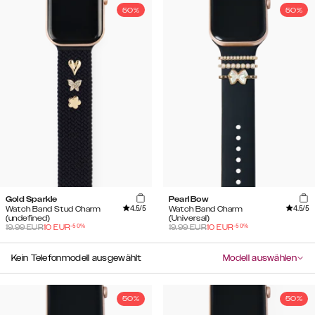
50%
50%
Gold Sparkle
Pearl Bow
4.5
/5
4.5
/5
Watch Band Stud Charm
Watch Band Charm
(undefined)
(Universal)
-
50
%
-
50
%
19.99
EUR
10
EUR
19.99
EUR
10
EUR
Kein Telefonmodell ausgewählt
Modell auswählen
50%
50%