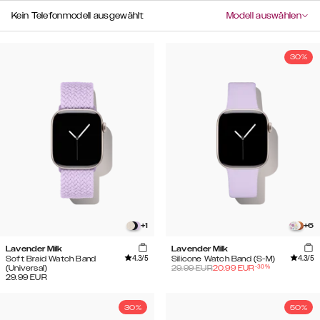
Kein Telefonmodell ausgewählt
Modell auswählen
30%
+
1
+
6
Lavender Milk
Lavender Milk
4.3
/5
4.3
/5
Soft Braid Watch Band
Silicone Watch Band (S-M)
-
30
%
(Universal)
29.99
EUR
20.99
EUR
29.99
EUR
30%
50%