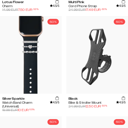
Lotus Flower
Multi Pink
4.5
/5
4.5
/5
Charm
Cord Phone Strap
-
50
%
-
30
%
14.99
EUR
7.50
EUR
24.99
EUR
17.49
EUR
50%
50%
Silver Sparkle
Black
4.5
/5
4.5
/5
Watch Band Charm
Bike & Stroller Mount
-
50
%
(Universal)
24.99
EUR
12.50
EUR
-
50
%
19.99
EUR
10
EUR
50%
50%