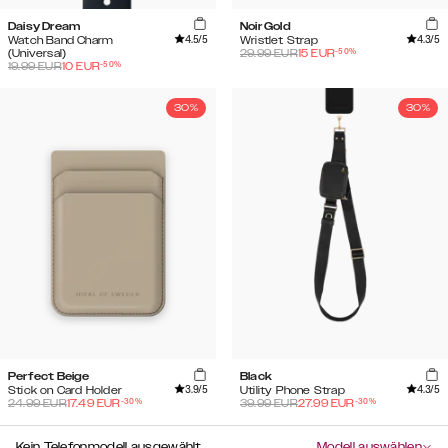
Daisy Dream
Noir Gold
4.5
/5
4.3
/5
Watch Band Charm
Wristlet Strap
-
50
%
(Universal)
29.99
EUR
15
EUR
-
50
%
19.99
EUR
10
EUR
30%
30%
Perfect Beige
Black
3.9
/5
4.3
/5
Stick on Card Holder
Utility Phone Strap
-
30
%
-
30
%
24.99
EUR
17.49
EUR
39.99
EUR
27.99
EUR
Kein Telefonmodell ausgewählt
Modell auswählen