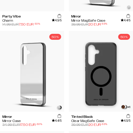
Party Vibe
Mirror
4.5
/5
4.4
/5
Charm
Mirror MagSafe Case
-
50
%
-
50
%
14.99
EUR
7.50
EUR
39.99
EUR
20
EUR
50%
50%
+
1
Mirror
Tinted Black
4.4
/5
4.5
/5
Mirror Case
Clear MagSafe Case
-
50
%
-
50
%
34.99
EUR
17.50
EUR
39.99
EUR
20
EUR