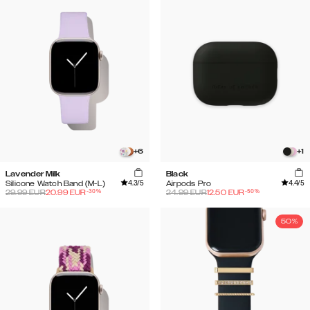
+
6
+
1
Lavender Milk
Black
4.3
/5
4.4
/5
Silicone Watch Band (M-L)
Airpods Pro
-
30
%
-
50
%
29.99
EUR
20.99
EUR
24.99
EUR
12.50
EUR
50%