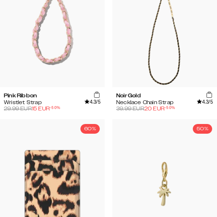
Pink Ribbon
Noir Gold
4.3
/5
4.3
/5
Wristlet Strap
Necklace Chain Strap
-
50
%
-
50
%
29.99
EUR
15
EUR
39.99
EUR
20
EUR
60%
50%