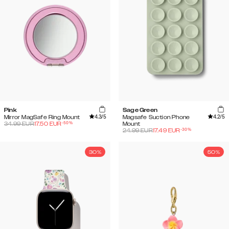
Pink
Sage Green
4.3
/5
4.2
/5
Mirror MagSafe Ring Mount
Magsafe Suction Phone
-
50
%
34.99
EUR
17.50
EUR
Mount
-
30
%
24.99
EUR
17.49
EUR
30%
50%