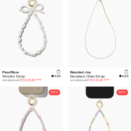
Pearl Bow
Beaded Joy
4.3
/5
4.3
/5
Wristlet Strap
Necklace Chain Strap
-
50
%
-
50
%
34.99
EUR
17.50
EUR
34.99
EUR
17.50
EUR
50%
50%