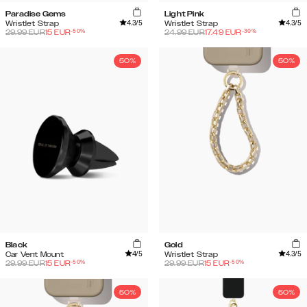
Paradise Gems
Light Pink
4.3
/5
4.3
/5
Wristlet Strap
Wristlet Strap
-
50
%
-
30
%
29.99
EUR
15
EUR
24.99
EUR
17.49
EUR
50%
50%
Black
Gold
4
/5
4.3
/5
Car Vent Mount
Wristlet Strap
-
50
%
-
50
%
29.99
EUR
15
EUR
29.99
EUR
15
EUR
50%
50%