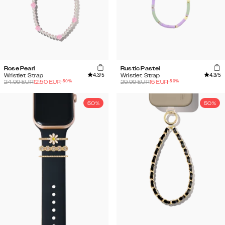
Rose Pearl
Rustic Pastel
4.3
/5
4.3
/5
Wristlet Strap
Wristlet Strap
-
50
%
-
50
%
24.99
EUR
12.50
EUR
29.99
EUR
15
EUR
50%
50%