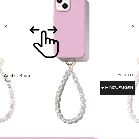
29.99
EUR
Wristlet Strap
Pearl
+
HINZUFÜGEN