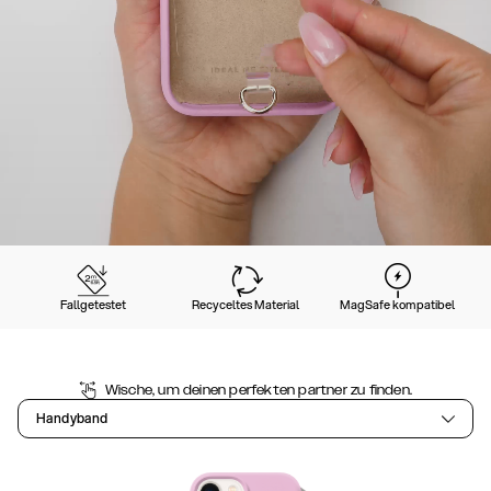
Fallgetestet
Recyceltes Material
MagSafe kompatibel
Wische, um deinen perfekten partner zu finden.
Handyband