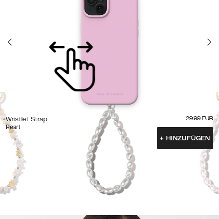
29.99
EUR
Wristlet Strap
Pearl
+
HINZUFÜGEN