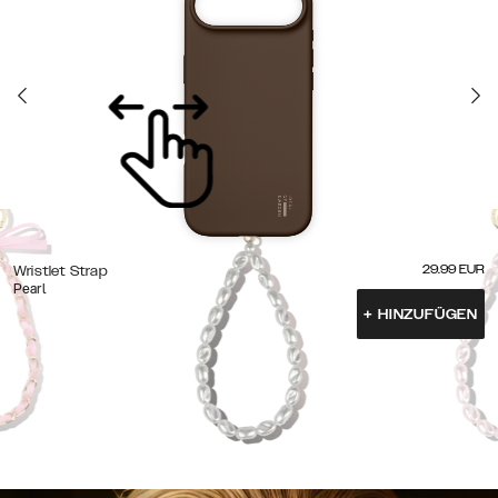
29.99
EUR
Wristlet Strap
Pearl
+
HINZUFÜGEN