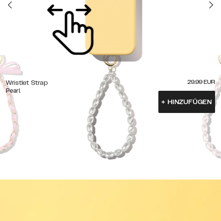
29.99
EUR
Wristlet Strap
Pearl
+
HINZUFÜGEN