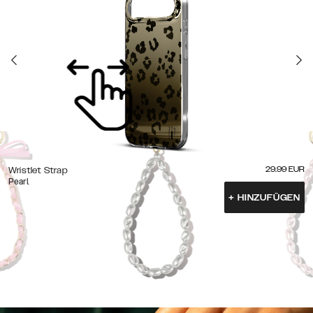
29.99
EUR
Wristlet Strap
Pearl
+
HINZUFÜGEN