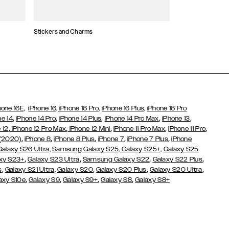
Stickers and Charms
Kartenhalter
hone 16E,
iPhone 16,
iPhone 16 Pro,
iPhone 16 Plus,
iPhone 16 Pro
,
,
,
,
,
ne 14
iPhone 14 Pro
iPhone 14 Plus
iPhone 14 Pro Max
iPhone 13
,
,
,
,
,
 12
iPhone 12 Pro Max
iPhone 12 Mini
iPhone 11 Pro Max
iPhone 11 Pro
,
,
,
,
,
 (2020)
iPhone 8
iPhone 8 Plus
iPhone 7
iPhone 7 Plus
iPhone
Galaxy S26 Ultra,
Samsung Galaxy S25,
Galaxy S25+,
Galaxy S25
,
,
,
,
xy S23+
Galaxy S23 Ultra
Samsung Galaxy S22
Galaxy S22 Plus
,
,
,
,
s
Galaxy S21 Ultra,
Galaxy S20
Galaxy S20 Plus
Galaxy S20 Ultra
,
,
,
,
axy S10e
Galaxy S9
Galaxy S9+
Galaxy S8
Galaxy S8+