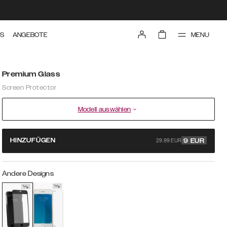
MENU
TS
ANGEBOTE
Premium Glass
Screen Protector
Modell auswählen
29.99 EUR
HINZUFÜGEN
9
EUR
Andere Designs