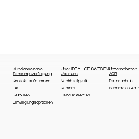
Kundenservice
Über IDEAL OF SWEDEN
Unternehmen
Sendungsverfolgung
Über uns
AGB
Kontakt aufnehmen
Nachhaltigkeit
Datenschutz
FAQ
Karriere
Become an Am
Retouren
Händler werden
AUSTRALIA
Einwilligungsoptionen
AUSTRIA
BELGIUM
CANADA