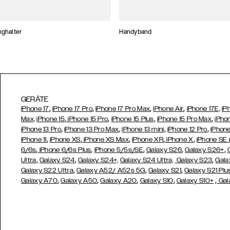
nghalter
Handyband
GERÄTE
,
,
,
,
iPhone 17
iPhone 17 Pro
iPhone 17 Pro Max
iPhone Air
iPhone 17E,
iP
,
,
,
,
Max,
iPhone 15
iPhone 15 Pro
iPhone 15 Plus
iPhone 15 Pro Max
iPho
,
,
,
,
iPhone 13 Pro
iPhone 13 Pro Max
iPhone 13 mini
iPhone 12 Pro
iPhone
,
,
,
,
,
iPhone 11
iPhone XS
iPhone XS Max
iPhone XR
iPhone X
iPhone SE
,
,
,
,
,
6/6s
iPhone 6/6s Plus
iPhone 5/5s/SE
Galaxy S26
Galaxy S26+
,
,
,
Ultra
Galaxy S24
Galaxy S24+,
Galaxy S24 Ultra,
Galaxy S23
Gala
,
,
,
Galaxy S22 Ultra
Galaxy A52/ A52s 5G
Galaxy S21
Galaxy S21 Plu
,
,
,
,
,
Galaxy A70
Galaxy A50
Galaxy A20
Galaxy S10
Galaxy S10+
Gal