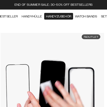
END OF SUMMER SALE: 30-50% OFF BESTSELLERS
BESTSELLER
HANDYHÜLLE
HANDYZUBEHÖR
WATCH BANDS
SE
OUTLET