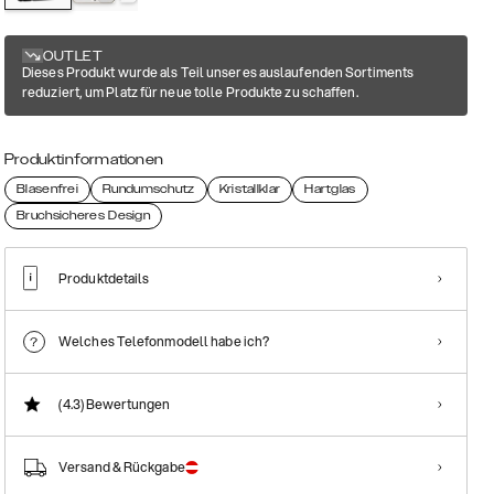
OUTLET
Dieses Produkt wurde als Teil unseres auslaufenden Sortiments
reduziert, um Platz für neue tolle Produkte zu schaffen.
Produktinformationen
Blasenfrei
Rundumschutz
Kristallklar
Hartglas
Bruchsicheres Design
Produktdetails
Welches Telefonmodell habe ich?
(4.3)
Bewertungen
Versand & Rückgabe