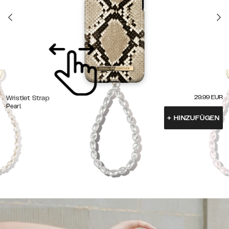
29.99
EUR
Wristlet Strap
Pearl
+
HINZUFÜGEN