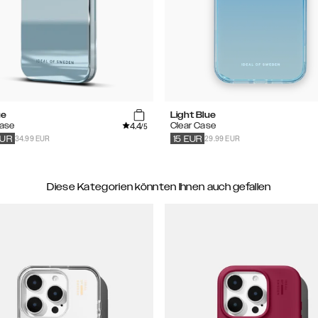
ue
Light Blue
4.4
Case
Clear Case
/5
34.99 EUR
29.99 EUR
UR
15
EUR
Diese Kategorien könnten Ihnen auch gefallen