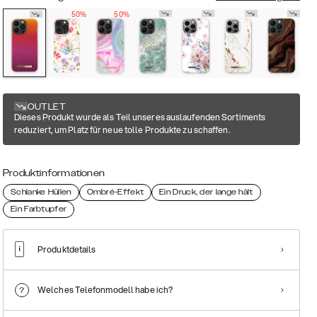
50%
50%
OUTLET
Dieses Produkt wurde als Teil unseres auslaufenden Sortiments
reduziert, um Platz für neue tolle Produkte zu schaffen.
Produktinformationen
Schlanke Hüllen
Ombré-Effekt
Ein Druck, der lange hält
Ein Farbtupfer
Produktdetails
Welches Telefonmodell habe ich?