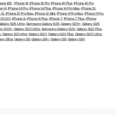
hone 16E,
iPhone 16,
iPhone 16 Pro,
iPhone 16 Plus,
iPhone 16 Pro
,
,
,
,
,
ne 14
iPhone 14 Pro
iPhone 14 Plus
iPhone 14 Pro Max
iPhone 13
,
,
,
,
,
 12
iPhone 12 Pro Max
iPhone 12 Mini
iPhone 11 Pro Max
iPhone 11 Pro
,
,
,
,
,
 (2020)
iPhone 8
iPhone 8 Plus
iPhone 7
iPhone 7 Plus
iPhone
Galaxy S26 Ultra,
Samsung Galaxy S25,
Galaxy S25+,
Galaxy S25
,
,
,
,
xy S23+
Galaxy S23 Ultra
Samsung Galaxy S22
Galaxy S22 Plus
,
,
,
,
s
Galaxy S21 Ultra,
Galaxy S20
Galaxy S20 Plus
Galaxy S20 Ultra
,
,
,
,
axy S10e
Galaxy S9
Galaxy S9+
Galaxy S8
Galaxy S8+