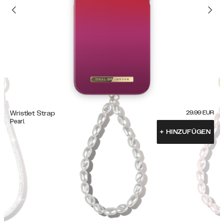
Wristlet Strap
29.99
EUR
Pearl
+
HINZUFÜGEN