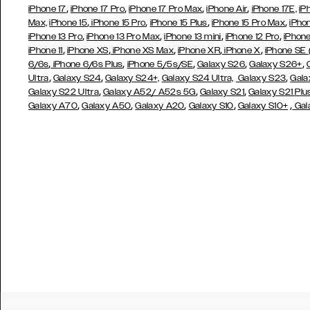
,
,
,
,
iPhone 17
iPhone 17 Pro
iPhone 17 Pro Max
iPhone Air
iPhone 17E,
iP
,
,
,
,
Max,
iPhone 15
iPhone 15 Pro
iPhone 15 Plus
iPhone 15 Pro Max
iPho
,
,
,
,
iPhone 13 Pro
iPhone 13 Pro Max
iPhone 13 mini
iPhone 12 Pro
iPhone
,
,
,
,
,
iPhone 11
iPhone XS
iPhone XS Max
iPhone XR
iPhone X
iPhone SE
,
,
,
,
,
6/6s
iPhone 6/6s Plus
iPhone 5/5s/SE
Galaxy S26
Galaxy S26+
,
,
,
Ultra
Galaxy S24
Galaxy S24+,
Galaxy S24 Ultra,
Galaxy S23
Gala
,
,
,
Galaxy S22 Ultra
Galaxy A52/ A52s 5G
Galaxy S21
Galaxy S21 Plu
,
,
,
,
,
Galaxy A70
Galaxy A50
Galaxy A20
Galaxy S10
Galaxy S10+
Gal