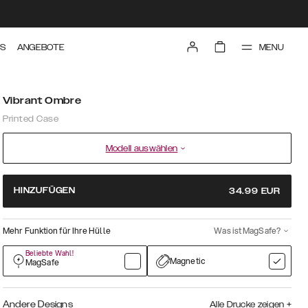
MENU
TS
ANGEBOTE
Vibrant Ombre
Printed Case
Modell auswählen
HINZUFÜGEN
34.99
EUR
Mehr Funktion für Ihre Hülle
Was ist MagSafe?
Beliebte Wahl!
Magnetic
MagSafe
Andere Designs
Alle Drucke zeigen
+