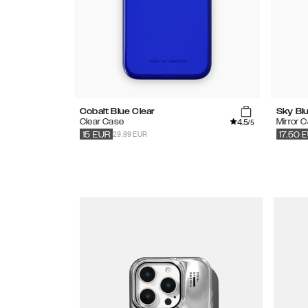
Cobalt Blue Clear
Sky Bl
4.5
Clear Case
Mirror 
/5
29.99 EUR
15
EUR
17.50
E