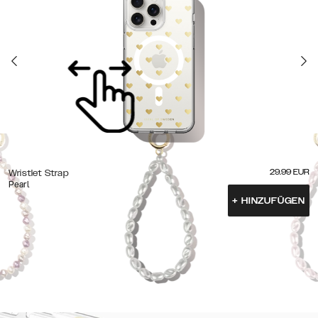
29.99
EUR
Wristlet Strap
Pearl
+
HINZUFÜGEN