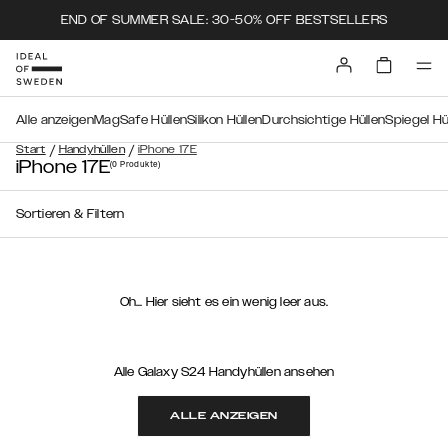
END OF SUMMER SALE: 30-50% OFF BESTSELLERS
Alle anzeigen
MagSafe Hüllen
Silikon Hüllen
Durchsichtige Hüllen
Spiegel Hü
/
/
Start
Handyhüllen
iPhone 17E
iPhone 17E
(0
Produkte
)
Sortieren & Filtern
Oh… Hier sieht es ein wenig leer aus.
Alle Galaxy S24 Handyhüllen ansehen
ALLE ANZEIGEN