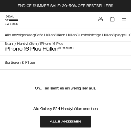
END OF SUMMER SALE: 30-50% OFF BESTSELLERS
Alle anzeigen
MagSafe Hüllen
Silikon Hüllen
Durchsichtige Hüllen
Spiegel Hü
/
/
Start
Handyhüllen
iPhone 16 Plus
iPhone 16 Plus Hüllen
(0
Produkte
)
Sortieren & Filtern
Oh… Hier sieht es ein wenig leer aus.
Alle Galaxy S24 Handyhüllen ansehen
ALLE ANZEIGEN