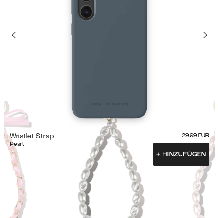
Wristlet Strap
29.99
EUR
Pearl
+
HINZUFÜGEN