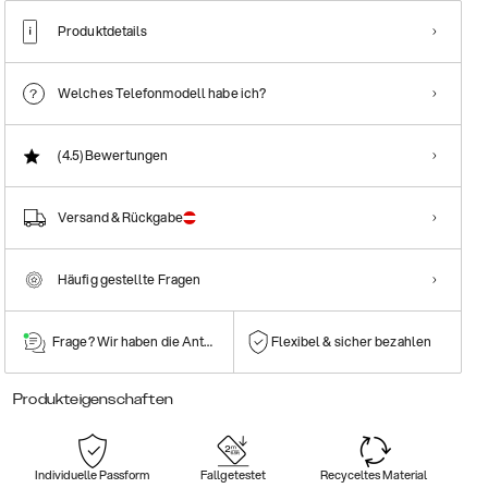
Produktdetails
Welches Telefonmodell habe ich?
(4.5)
Bewertungen
Versand & Rückgabe
Häufig gestellte Fragen
Frage? Wir haben die Antwort!
Flexibel & sicher bezahlen
Produkteigenschaften
Individuelle Passform
Fallgetestet
Recyceltes Material