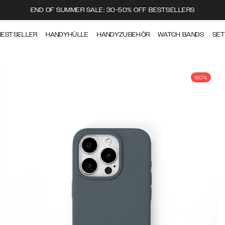
END OF SUMMER SALE: 30-50% OFF BESTSELLERS
BESTSELLER
HANDYHÜLLE
HANDYZUBEHÖR
WATCH BANDS
SE
50%