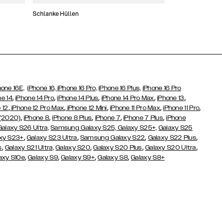
Schlanke Hüllen
Handytaschen
hone 16E,
iPhone 16,
iPhone 16 Pro,
iPhone 16 Plus,
iPhone 16 Pro
,
,
,
,
,
ne 14
iPhone 14 Pro
iPhone 14 Plus
iPhone 14 Pro Max
iPhone 13
,
,
,
,
,
 12
iPhone 12 Pro Max
iPhone 12 Mini
iPhone 11 Pro Max
iPhone 11 Pro
,
,
,
,
,
 (2020)
iPhone 8
iPhone 8 Plus
iPhone 7
iPhone 7 Plus
iPhone
Galaxy S26 Ultra,
Samsung Galaxy S25,
Galaxy S25+,
Galaxy S25
,
,
,
,
xy S23+
Galaxy S23 Ultra
Samsung Galaxy S22
Galaxy S22 Plus
,
,
,
,
s
Galaxy S21 Ultra,
Galaxy S20
Galaxy S20 Plus
Galaxy S20 Ultra
,
,
,
,
axy S10e
Galaxy S9
Galaxy S9+
Galaxy S8
Galaxy S8+