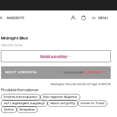
MENU
TS
ANGEBOTE
Midnight Blue
Silicone Case
Modell auswählen
-
50
%
NICHT VORRÄTIG
24.99
EUR
12.50
EUR
Niedrigster Preis der letzten 30 Tage: 14.99 EUR
Produktinformationen
Erhöhte Kamerakanten
Dein täglicher Begleiter
Auf Langlebigkeit ausgelegt
Weich und griffig
Immer im Trend
Zeitlos
Königsblau