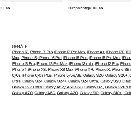
Hüllen
Durchsichtige Hüllen
GERÄTE
,
,
,
,
iPhone 17
iPhone 17 Pro
iPhone 17 Pro Max
iPhone Air
iPhone 17E,
iP
,
,
,
,
Max,
iPhone 15
iPhone 15 Pro
iPhone 15 Plus
iPhone 15 Pro Max
iPho
,
,
,
,
iPhone 13 Pro
iPhone 13 Pro Max
iPhone 13 mini
iPhone 12 Pro
iPhone
,
,
,
,
,
iPhone 11
iPhone XS
iPhone XS Max
iPhone XR
iPhone X
iPhone SE
,
,
,
,
,
6/6s
iPhone 6/6s Plus
iPhone 5/5s/SE
Galaxy S26
Galaxy S26+
,
,
,
Ultra
Galaxy S24
Galaxy S24+,
Galaxy S24 Ultra,
Galaxy S23
Gala
,
,
,
Galaxy S22 Ultra
Galaxy A52/ A52s 5G
Galaxy S21
Galaxy S21 Plu
,
,
,
,
,
Galaxy A70
Galaxy A50
Galaxy A20
Galaxy S10
Galaxy S10+
Gal