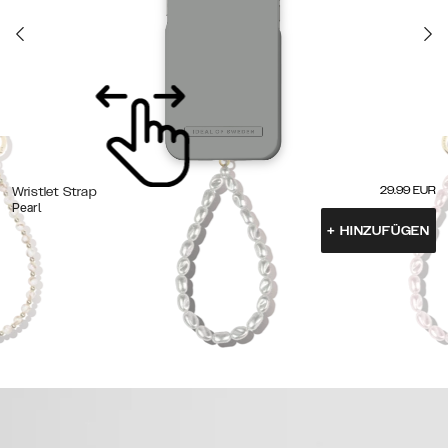
29.99
EUR
Wristlet Strap
Pearl
+
HINZUFÜGEN