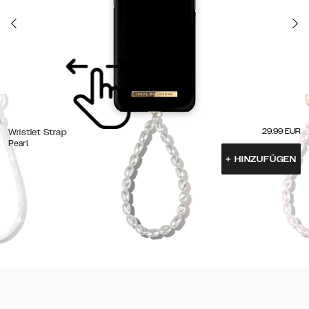
29.99
EUR
Wristlet Strap
Pearl
+
HINZUFÜGEN