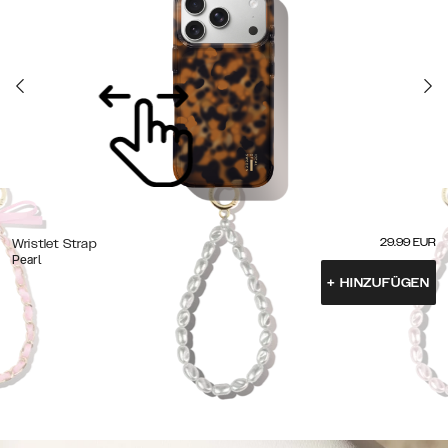
29.99
EUR
Wristlet Strap
Pearl
+
HINZUFÜGEN