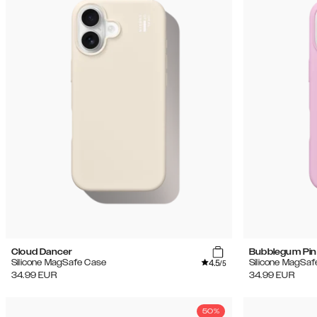
Cloud Dancer
Bubblegum Pin
4.5
Silicone MagSafe Case
Silicone MagSaf
/5
34.99
EUR
34.99
EUR
50%