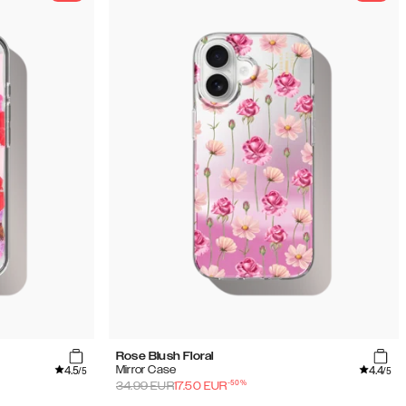
Rose Blush Floral
4.5
4.4
Mirror Case
/5
/5
-
50
%
34.99
EUR
17.50
EUR