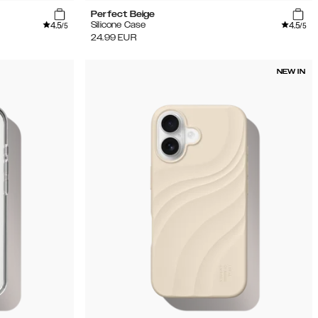
Perfect Beige
4.5
4.5
Silicone Case
/5
/5
24.99
EUR
NEW IN