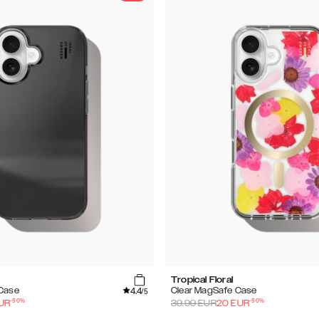
Tropical Floral
4.4
 Case
Clear MagSafe Case
/5
-
50
%
-
50
%
UR
39.99
EUR
20
EUR