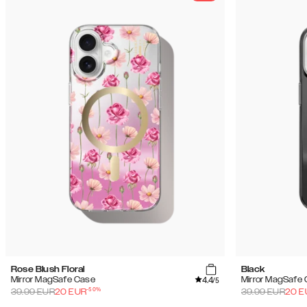
Rose Blush Floral
Black
4.4
Mirror MagSafe Case
Mirror MagSafe
/5
-
50
%
39.99
EUR
20
EUR
39.99
EUR
20
E