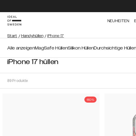
NEUHEITEN
Start
/
Handyhüllen
/
iPhone 17
Alle anzeigen
MagSafe Hüllen
Silikon Hüllen
Durchsichtige Hülle
iPhone 17 hüllen
89
Produkte
60%
Sortieren
Sortieren
nach:
Empfohlen