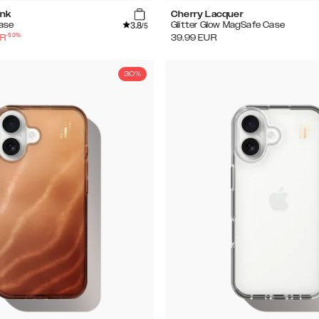
ink
Cherry Lacquer
3.8
ase
Glitter Glow MagSafe Case
/5
-
50
%
R
39.99
EUR
30%