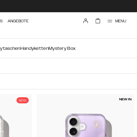
MENU
TS
ANGEBOTE
ytaschen
Handyketten
Mystery Box
NEW IN
50%