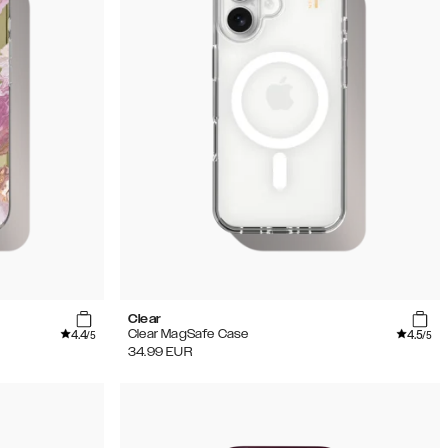
Clear
4.4
4.5
Clear MagSafe Case
/5
/5
34.99
EUR