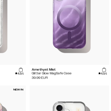
Amethyst Mist
4.5
4.5
Glitter Glow MagSafe Case
/5
/5
39.99
EUR
NEW IN