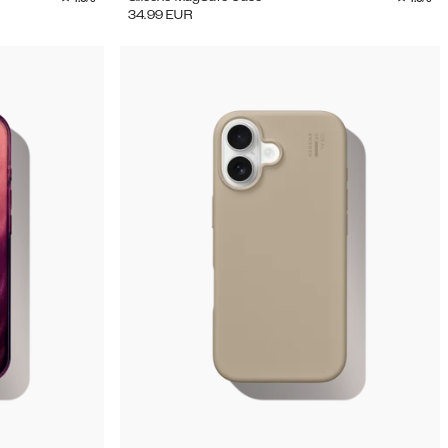
34.99
EUR