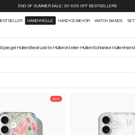
END OF SUMMER SALE: 30-50% OFF BESTSELLERS
BESTSELLER
HANDYHÜLLE
HANDYZUBEHÖR
WATCH BANDS
SE
n
Spiegel Hüllen
Bedruckte Hüllen
Atelier Hüllen
Schlanke hüllen
Hand
30%