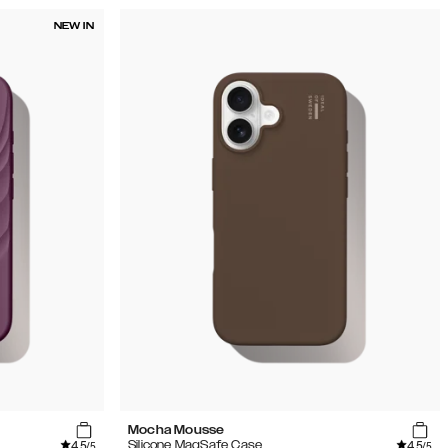
NEW IN
Mocha Mousse
4.5
4.5
Silicone MagSafe Case
/5
/5