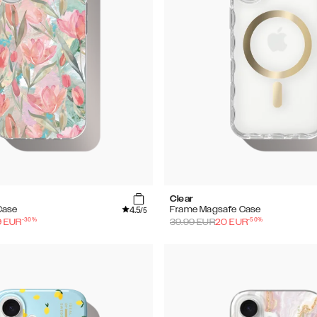
Clear
4.5
Case
Frame Magsafe Case
/5
-
30
%
-
50
%
9
EUR
39.99
EUR
20
EUR