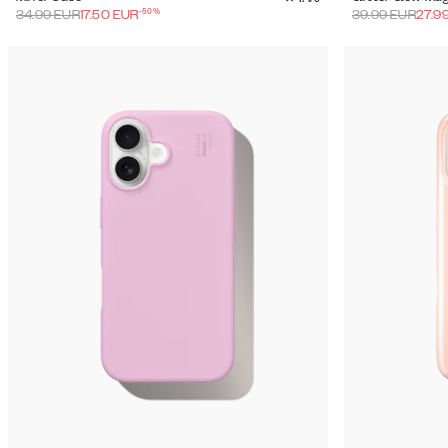
-
50
%
34.99
EUR
17.50
EUR
39.99
EUR
27.9