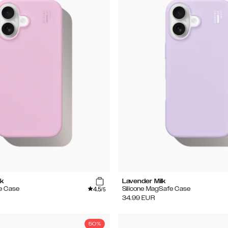
k
Lavender Milk
4.5
e Case
Silicone MagSafe Case
/5
34.99
EUR
50%