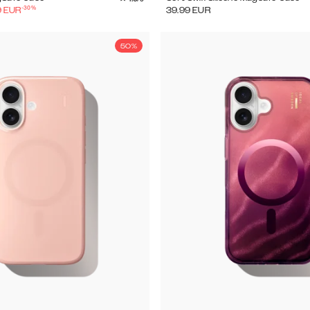
-
30
%
9
EUR
39.99
EUR
50%