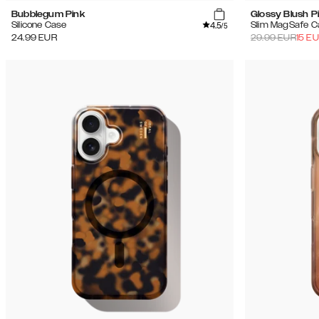
Bubblegum Pink
Glossy Blush P
4.5
Silicone Case
Slim MagSafe C
/5
24.99
EUR
29.99
EUR
15
EU