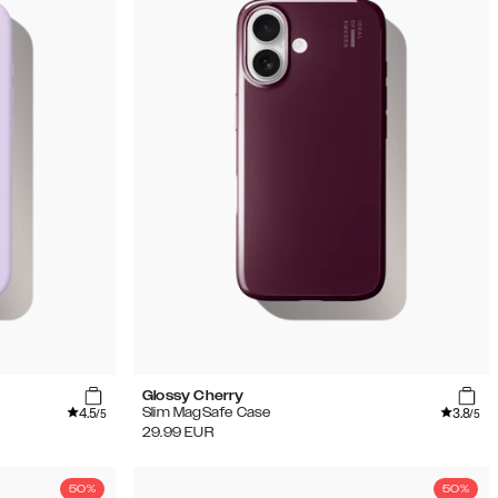
Glossy Cherry
4.5
3.8
Slim MagSafe Case
/5
/5
29.99
EUR
50%
50%