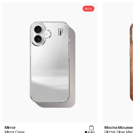
50%
Mirror
Mocha Mouss
4.4
Mirror Case
Glitter Glow Ma
/5