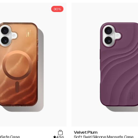
30%
e
Velvet Plum
4.5
gSafe Case
Soft Swirl Silicone Magsafe Case
/5