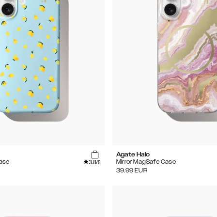
Agate Halo
3.8
ase
Mirror MagSafe Case
/5
39.99
EUR