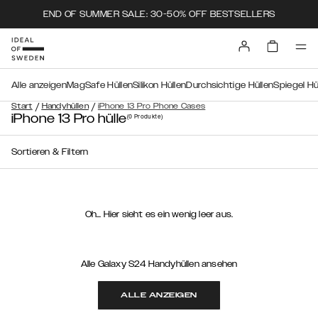
END OF SUMMER SALE: 30-50% OFF BESTSELLERS
Alle anzeigen
MagSafe Hüllen
Silikon Hüllen
Durchsichtige Hüllen
Spiegel Hü
/
/
Start
Handyhüllen
iPhone 13 Pro Phone Cases
iPhone 13 Pro hülle
(0
Produkte
)
Sortieren & Filtern
Oh… Hier sieht es ein wenig leer aus.
Alle Galaxy S24 Handyhüllen ansehen
ALLE ANZEIGEN