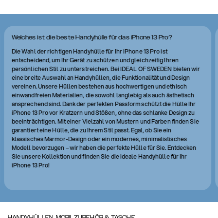
Welches ist die beste Handyhülle für das iPhone 13 Pro?
Die Wahl der richtigen Handyhülle für Ihr iPhone 13 Pro ist
entscheidend, um Ihr Gerät zu schützen und gleichzeitig Ihren
persönlichen Stil zu unterstreichen. Bei IDEAL OF SWEDEN bieten wir
eine breite Auswahl an Handyhüllen, die Funktionalität und Design
vereinen. Unsere Hüllen bestehen aus hochwertigen und ethisch
einwandfreien Materialien, die sowohl langlebig als auch ästhetisch
ansprechend sind. Dank der perfekten Passform schützt die Hülle Ihr
iPhone 13 Pro vor Kratzern und Stößen, ohne das schlanke Design zu
beeinträchtigen. Mit einer Vielzahl von Mustern und Farben finden Sie
garantiert eine Hülle, die zu Ihrem Stil passt. Egal, ob Sie ein
klassisches Marmor-Design oder ein modernes, minimalistisches
Modell bevorzugen – wir haben die perfekte Hülle für Sie. Entdecken
Sie unsere Kollektion und finden Sie die ideale Handyhülle für Ihr
iPhone 13 Pro!
HANDYHÜLLEN, MOBILZUBEHÖR & TASCHE