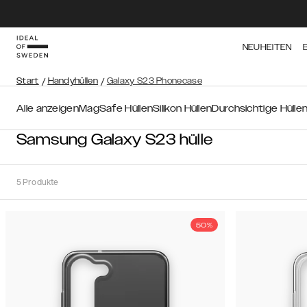
NEUHEITEN
Start
/
Handyhüllen
/
Galaxy S23 Phonecase
Alle anzeigen
MagSafe Hüllen
Silikon Hüllen
Durchsichtige Hülle
Samsung Galaxy S23 hülle
5
Produkte
50%
Sortieren
Sortieren
nach:
Empfohlen