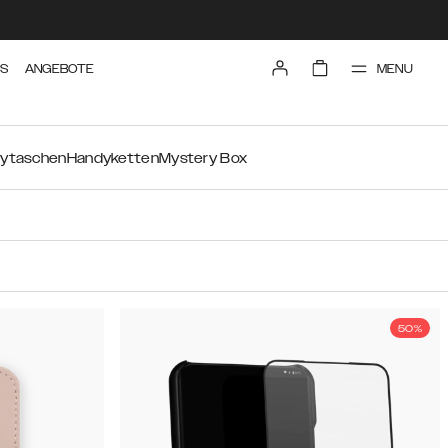
MENU
TS
ANGEBOTE
ytaschen
Handyketten
Mystery Box
50%