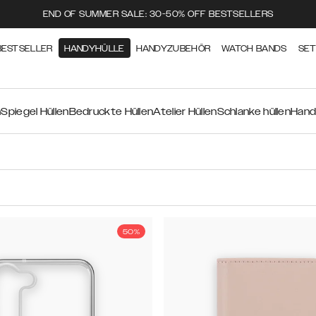
END OF SUMMER SALE: 30-50% OFF BESTSELLERS
BESTSELLER
HANDYHÜLLE
HANDYZUBEHÖR
WATCH BANDS
SE
n
Spiegel Hüllen
Bedruckte Hüllen
Atelier Hüllen
Schlanke hüllen
Hand
50%