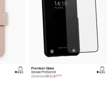
Premium Glass
4.5
4.3
Screen Protector
/5
/5
-
50
%
29.99
EUR
15
EUR