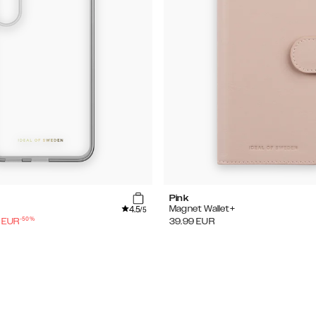
Pink
4.5
Magnet Wallet+
/5
-
50
%
EUR
39.99
EUR