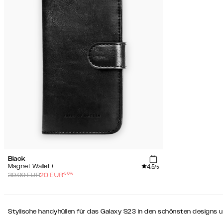
(4)
Sale
Black
4.5
Magnet Wallet+
/5
-
50
%
39.99
EUR
20
EUR
Stylische handyhüllen für das Galaxy S23 in den schönsten designs u