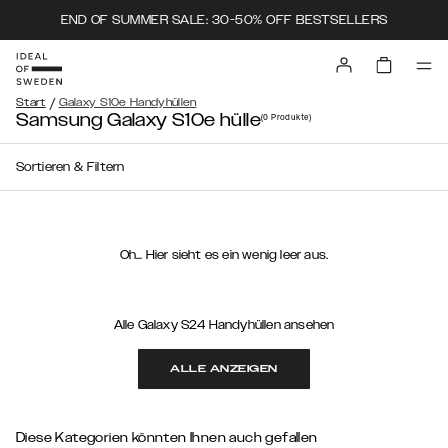
END OF SUMMER SALE: 30-50% OFF BESTSELLERS
/
Start
Galaxy S10e Handyhüllen
Samsung Galaxy S10e hülle
(0
Produkte
)
Sortieren & Filtern
Oh… Hier sieht es ein wenig leer aus.
Alle Galaxy S24 Handyhüllen ansehen
ALLE ANZEIGEN
Diese Kategorien könnten Ihnen auch gefallen