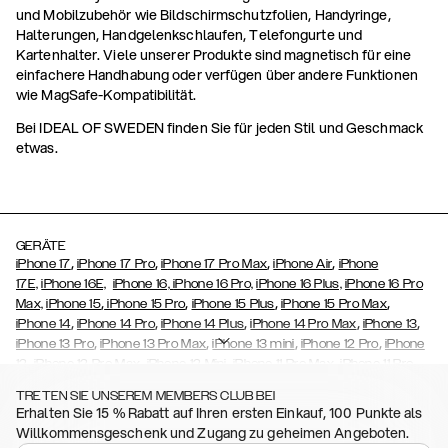
und Mobilzubehör wie Bildschirmschutzfolien, Handyringe,
Halterungen, Handgelenkschlaufen, Telefongurte und
Kartenhalter. Viele unserer Produkte sind magnetisch für eine
einfachere Handhabung oder verfügen über andere Funktionen
wie MagSafe-Kompatibilität.
Bei IDEAL OF SWEDEN finden Sie für jeden Stil und Geschmack
etwas.
GERÄTE
,
,
,
,
iPhone 17
iPhone 17 Pro
iPhone 17 Pro Max
iPhone Air
iPhone
17E,
iPhone 16E,
iPhone 16,
iPhone 16 Pro,
iPhone 16 Plus,
iPhone 16 Pro
,
,
,
,
Max,
iPhone 15
iPhone 15 Pro
iPhone 15 Plus
iPhone 15 Pro Max
,
,
,
,
,
iPhone 14
iPhone 14 Pro
iPhone 14 Plus
iPhone 14 Pro Max
iPhone 13
,
,
,
,
iPhone 13 Pro
iPhone 13 Pro Max
iPhone 13 mini
iPhone 12 Pro
iPhone
,
,
,
,
,
12
iPhone 12 Pro Max
iPhone 12 Mini
iPhone 11 Pro Max
iPhone 11 Pro
,
,
,
,
,
iPhone 11
iPhone XS
iPhone XS Max
iPhone XR
iPhone X
iPhone SE
TRETEN SIE UNSEREM MEMBERS CLUB BEI
,
,
,
,
,
,
(2020)
iPhone 8
iPhone 8 Plus
iPhone 7
iPhone 7 Plus
iPhone 6/6s
Erhalten Sie 15 % Rabatt auf Ihren ersten Einkauf, 100 Punkte als
,
,
,
,
iPhone 6/6s Plus
iPhone 5/5s/SE
Galaxy S26
Galaxy S26+
Galaxy
Willkommensgeschenk und Zugang zu geheimen Angeboten.
,
S26 Ultra,
Samsung Galaxy S25,
Galaxy S25+,
Galaxy S25 Ultra