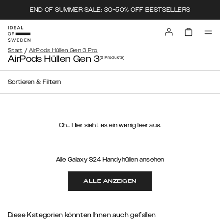
END OF SUMMER SALE: 30-50% OFF BESTSELLERS
/
Start
AirPods Hüllen Gen 3 Pro
AirPods Hüllen Gen 3
(0
Produkte
)
Sortieren & Filtern
Oh… Hier sieht es ein wenig leer aus.
Alle Galaxy S24 Handyhüllen ansehen
ALLE ANZEIGEN
Diese Kategorien könnten Ihnen auch gefallen