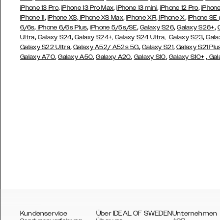
,
,
,
,
iPhone 13 Pro
iPhone 13 Pro Max
iPhone 13 mini
iPhone 12 Pro
iPhone
,
,
,
,
,
iPhone 11
iPhone XS
iPhone XS Max
iPhone XR
iPhone X
iPhone SE
,
,
,
,
,
6/6s
iPhone 6/6s Plus
iPhone 5/5s/SE
Galaxy S26
Galaxy S26+
,
,
,
Ultra
Galaxy S24
Galaxy S24+,
Galaxy S24 Ultra,
Galaxy S23
Gala
,
,
,
Galaxy S22 Ultra
Galaxy A52/ A52s 5G
Galaxy S21
Galaxy S21 Plu
,
,
,
,
,
Galaxy A70
Galaxy A50
Galaxy A20
Galaxy S10
Galaxy S10+
Gal
Kundenservice
Über IDEAL OF SWEDEN
Unternehmen