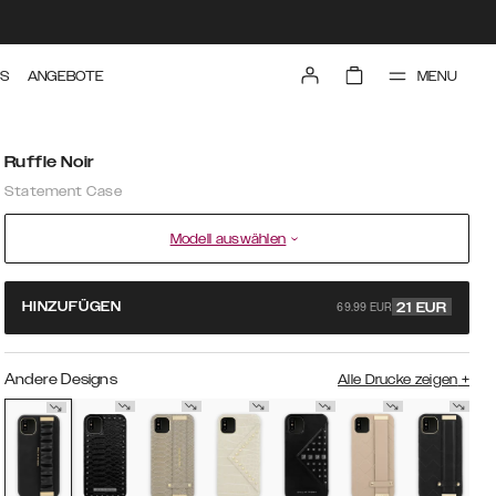
MENU
TS
ANGEBOTE
Ruffle Noir
Statement Case
Modell auswählen
69.99 EUR
HINZUFÜGEN
21
EUR
Andere Designs
Alle Drucke zeigen
+