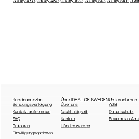
,
,
,
,
,
Galaxy A70
Galaxy A50
Galaxy A20
Galaxy S10
Galaxy S10+
Gal
Kundenservice
Über IDEAL OF SWEDEN
Unternehmen
Sendungsverfolgung
Über uns
AGB
Kontakt aufnehmen
Nachhaltigkeit
Datenschutz
FAQ
Karriere
Become an Am
Retouren
Händler werden
AUSTRALIA
Einwilligungsoptionen