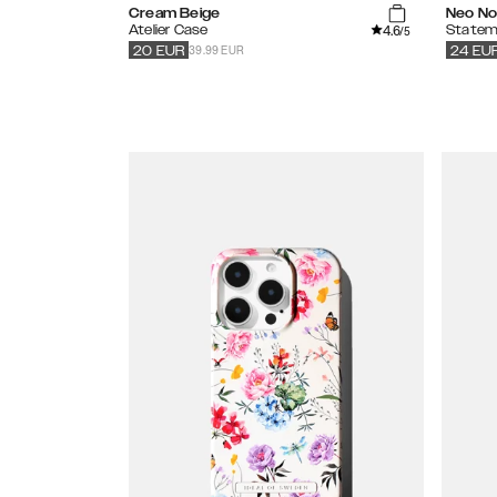
Cream Beige
Neo No
4.6
Atelier Case
Statem
/5
39.99 EUR
20
EUR
24
EU