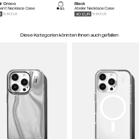
ir Croco
Black
4
ent Necklace Case
Atelier Necklace Case
/5
79.99 EUR
79.99 EUR
R
40
EUR
Diese Kategorien könnten Ihnen auch gefallen