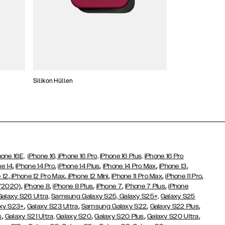
Silikon Hüllen
Schlanke Hüllen
hone 16E,
iPhone 16,
iPhone 16 Pro,
iPhone 16 Plus,
iPhone 16 Pro
,
,
,
,
,
ne 14
iPhone 14 Pro
iPhone 14 Plus
iPhone 14 Pro Max
iPhone 13
,
,
,
,
,
 12
iPhone 12 Pro Max
iPhone 12 Mini
iPhone 11 Pro Max
iPhone 11 Pro
,
,
,
,
,
 (2020)
iPhone 8
iPhone 8 Plus
iPhone 7
iPhone 7 Plus
iPhone
Galaxy S26 Ultra,
Samsung Galaxy S25,
Galaxy S25+,
Galaxy S25
,
,
,
,
xy S23+
Galaxy S23 Ultra
Samsung Galaxy S22
Galaxy S22 Plus
,
,
,
,
s
Galaxy S21 Ultra,
Galaxy S20
Galaxy S20 Plus
Galaxy S20 Ultra