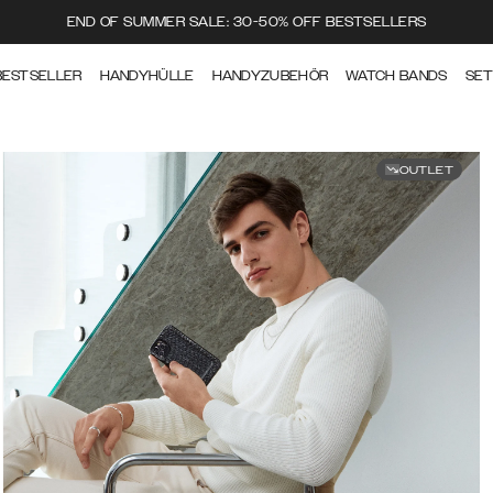
END OF SUMMER SALE: 30-50% OFF BESTSELLERS
BESTSELLER
HANDYHÜLLE
HANDYZUBEHÖR
WATCH BANDS
SE
OUTLET