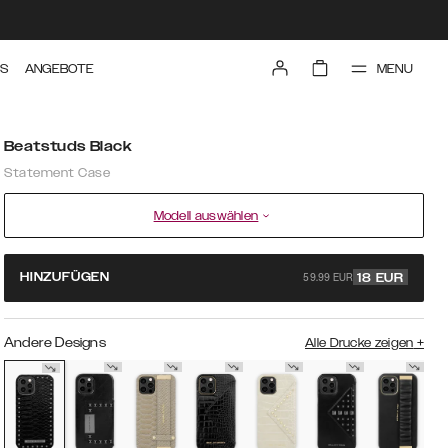
MENU
TS
ANGEBOTE
Beatstuds Black
Statement Case
Modell auswählen
59.99 EUR
HINZUFÜGEN
18
EUR
Andere Designs
Alle Drucke zeigen
+