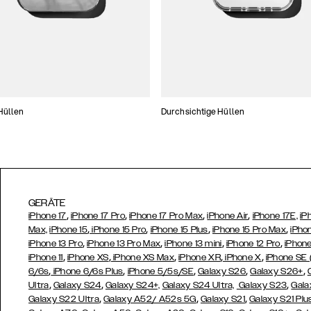
Hüllen
Durchsichtige Hüllen
GERÄTE
,
,
,
,
iPhone 17
iPhone 17 Pro
iPhone 17 Pro Max
iPhone Air
iPhone 17E,
iP
,
,
,
,
Max,
iPhone 15
iPhone 15 Pro
iPhone 15 Plus
iPhone 15 Pro Max
iPho
,
,
,
,
iPhone 13 Pro
iPhone 13 Pro Max
iPhone 13 mini
iPhone 12 Pro
iPhone
,
,
,
,
,
iPhone 11
iPhone XS
iPhone XS Max
iPhone XR
iPhone X
iPhone SE
,
,
,
,
,
6/6s
iPhone 6/6s Plus
iPhone 5/5s/SE
Galaxy S26
Galaxy S26+
,
,
,
Ultra
Galaxy S24
Galaxy S24+,
Galaxy S24 Ultra,
Galaxy S23
Gala
,
,
,
Galaxy S22 Ultra
Galaxy A52/ A52s 5G
Galaxy S21
Galaxy S21 Plu