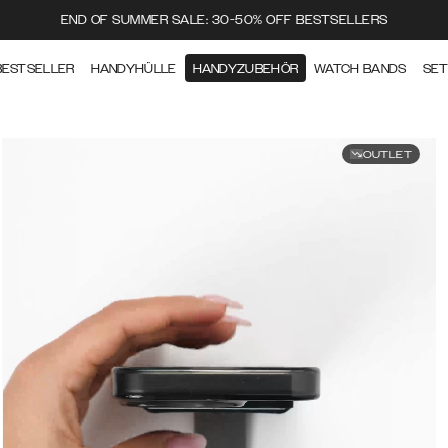
END OF SUMMER SALE: 30-50% OFF BESTSELLERS
BESTSELLER
HANDYHÜLLE
HANDYZUBEHÖR
WATCH BANDS
SE
OUTLET