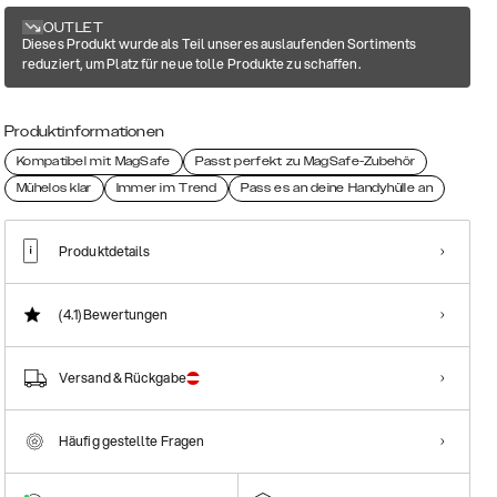
OUTLET
Dieses Produkt wurde als Teil unseres auslaufenden Sortiments
reduziert, um Platz für neue tolle Produkte zu schaffen.
Produktinformationen
Kompatibel mit MagSafe
Passt perfekt zu MagSafe-Zubehör
Mühelos klar
Immer im Trend
Pass es an deine Handyhülle an
Produktdetails
(4.1)
Bewertungen
Versand & Rückgabe
Häufig gestellte Fragen