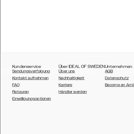
Kundenservice
Über IDEAL OF SWEDEN
Unternehmen
Sendungsverfolgung
Über uns
AGB
Kontakt aufnehmen
Nachhaltigkeit
Datenschutz
FAQ
Karriere
Become an Am
Retouren
Händler werden
AUSTRALIA
Einwilligungsoptionen
AUSTRIA
BELGIUM
CANADA