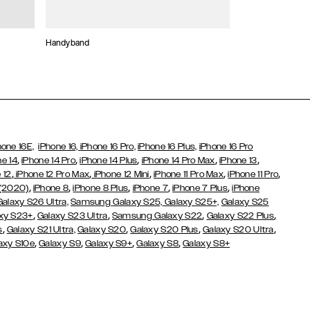
Handyband
Stickers and Cha
hone 16E,
iPhone 16,
iPhone 16 Pro,
iPhone 16 Plus,
iPhone 16 Pro
,
,
,
,
,
ne 14
iPhone 14 Pro
iPhone 14 Plus
iPhone 14 Pro Max
iPhone 13
,
,
,
,
,
 12
iPhone 12 Pro Max
iPhone 12 Mini
iPhone 11 Pro Max
iPhone 11 Pro
,
,
,
,
,
 (2020)
iPhone 8
iPhone 8 Plus
iPhone 7
iPhone 7 Plus
iPhone
Galaxy S26 Ultra,
Samsung Galaxy S25,
Galaxy S25+,
Galaxy S25
,
,
,
,
xy S23+
Galaxy S23 Ultra
Samsung Galaxy S22
Galaxy S22 Plus
,
,
,
,
s
Galaxy S21 Ultra,
Galaxy S20
Galaxy S20 Plus
Galaxy S20 Ultra
,
,
,
,
axy S10e
Galaxy S9
Galaxy S9+
Galaxy S8
Galaxy S8+