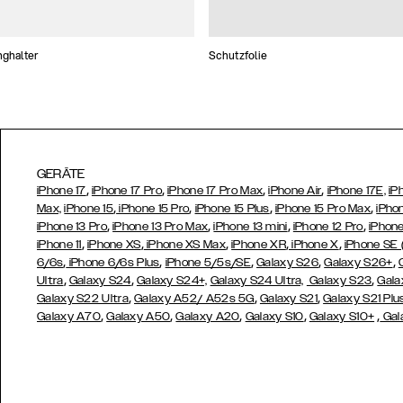
nghalter
Schutzfolie
GERÄTE
,
,
,
,
iPhone 17
iPhone 17 Pro
iPhone 17 Pro Max
iPhone Air
iPhone 17E,
iP
,
,
,
,
Max,
iPhone 15
iPhone 15 Pro
iPhone 15 Plus
iPhone 15 Pro Max
iPho
,
,
,
,
iPhone 13 Pro
iPhone 13 Pro Max
iPhone 13 mini
iPhone 12 Pro
iPhone
,
,
,
,
,
iPhone 11
iPhone XS
iPhone XS Max
iPhone XR
iPhone X
iPhone SE
,
,
,
,
,
6/6s
iPhone 6/6s Plus
iPhone 5/5s/SE
Galaxy S26
Galaxy S26+
,
,
,
Ultra
Galaxy S24
Galaxy S24+,
Galaxy S24 Ultra,
Galaxy S23
Gala
,
,
,
Galaxy S22 Ultra
Galaxy A52/ A52s 5G
Galaxy S21
Galaxy S21 Plu
,
,
,
,
,
Galaxy A70
Galaxy A50
Galaxy A20
Galaxy S10
Galaxy S10+
Gal