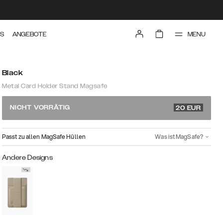
MENU
TS
ANGEBOTE
Black
Metal Card Holder Stand Magsafe
39.99 EUR
NICHT VORRÄTIG
20
EUR
Passt zu allen MagSafe Hüllen
Was ist MagSafe?
Andere Designs