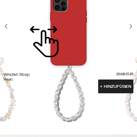
29.99
EUR
Wristlet Strap
Pearl
+
HINZUFÜGEN