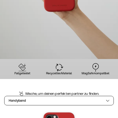
Fallgetestet
Recyceltes Material
MagSafe kompatibel
Wische, um deinen perfekten partner zu finden.
Handyband