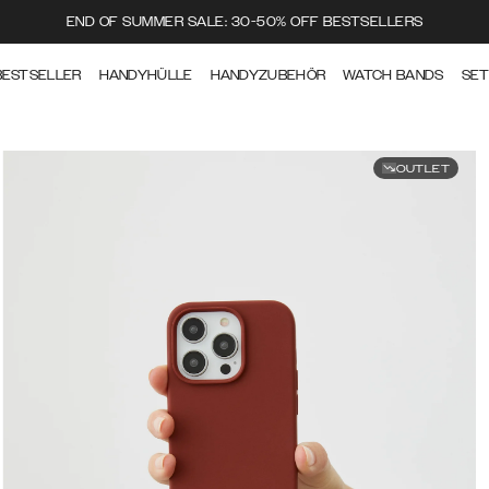
END OF SUMMER SALE: 30-50% OFF BESTSELLERS
BESTSELLER
HANDYHÜLLE
HANDYZUBEHÖR
WATCH BANDS
SE
OUTLET