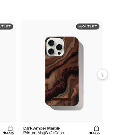
UTLET
OUTLET
Dark Amber Marble
Mocha Mous
4.5
4.6
Printed MagSafe Case
Silicone Case
/5
/5