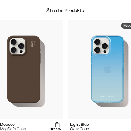
Ähnliche Produkte
O
 Mousse
Light Blue
4.5
e MagSafe Case
Clear Case
/5