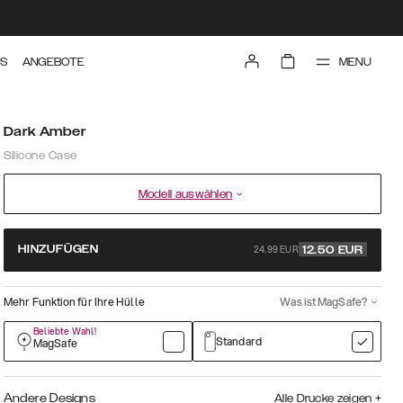
MENU
TS
ANGEBOTE
Dark Amber
Silicone Case
Modell auswählen
24.99 EUR
HINZUFÜGEN
12.50
EUR
Mehr Funktion für Ihre Hülle
Was ist MagSafe?
Beliebte Wahl!
Standard
MagSafe
Andere Designs
Alle Drucke zeigen
+