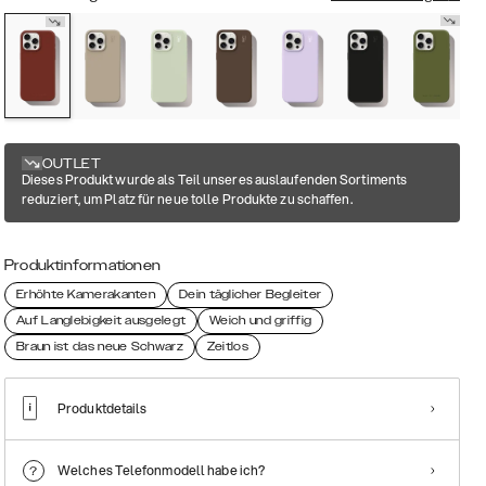
OUTLET
Dieses Produkt wurde als Teil unseres auslaufenden Sortiments
reduziert, um Platz für neue tolle Produkte zu schaffen.
Produktinformationen
Erhöhte Kamerakanten
Dein täglicher Begleiter
Auf Langlebigkeit ausgelegt
Weich und griffig
Braun ist das neue Schwarz
Zeitlos
Produktdetails
Welches Telefonmodell habe ich?