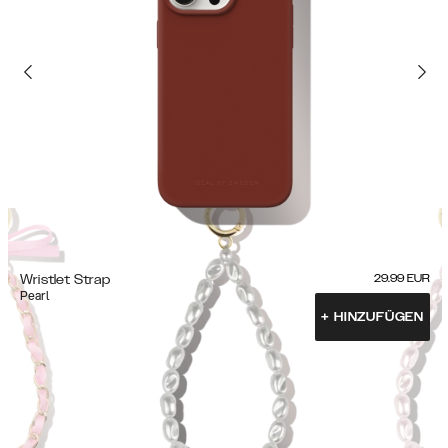
Wristlet Strap
29.99
EUR
Pearl
+
HINZUFÜGEN