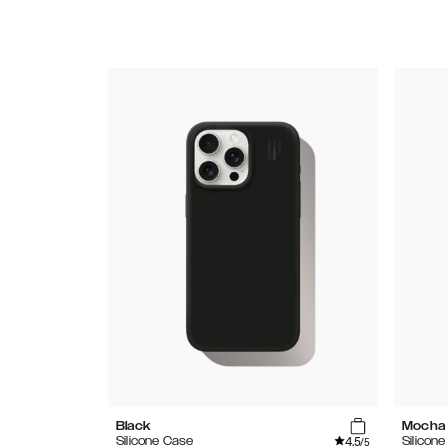
Black
Mocha
4.5
Silicone Case
Silicon
/5