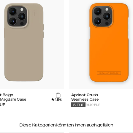
t Beige
Apricot Crush
4.5
e MagSafe Case
Seamless Case
/5
29.99 EUR
EUR
15
EUR
Diese Kategorien könnten Ihnen auch gefallen