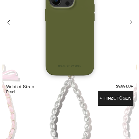
Wristlet Strap
29.99
EUR
Pearl
+
HINZUFÜGEN