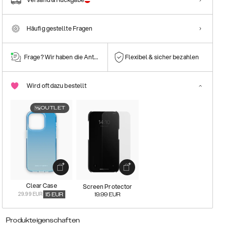
Häufig gestellte Fragen
Frage? Wir haben die Antwort!
Flexibel & sicher bezahlen
Wird oft dazu bestellt
OUTLET
Clear Case
Screen Protector
29.99 EUR
15
EUR
19.99
EUR
Produkteigenschaften