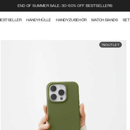
END OF SUMMER SALE: 30-50% OFF BESTSELLERS
BESTSELLER
HANDYHÜLLE
HANDYZUBEHÖR
WATCH BANDS
SE
OUTLET