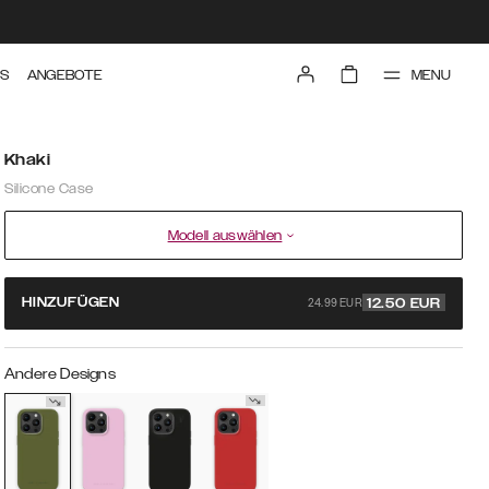
MENU
TS
ANGEBOTE
Khaki
Silicone Case
Modell auswählen
24.99 EUR
HINZUFÜGEN
12.50
EUR
Andere Designs