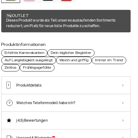
OUTLET
Dieses Produkt wurde als Teil unseres auslaufenden Sortiments
reduziert, um Platz für neue tolle Produkte zu schaffen.
Produktinformationen
Erhöhte Kamerakanten
Dein täglicher Begleiter
Auf Langlebigkeit ausgelegt
Weich und griffig
Immer im Trend
Zeitlos
Frühlingsgefühle
Produktdetails
Welches Telefonmodell habe ich?
(4.5)
Bewertungen
Versand & Rückgabe