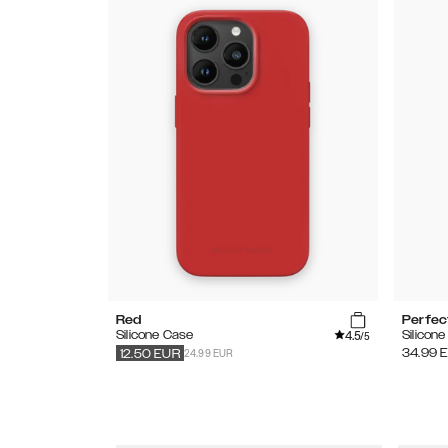
Red
Perfec
4.5
Silicone Case
Silicon
/5
24.99 EUR
34.99
12.50
EUR