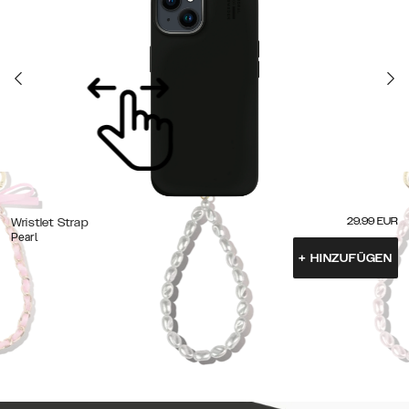
29.99
EUR
Wristlet Strap
Pearl
+
HINZUFÜGEN