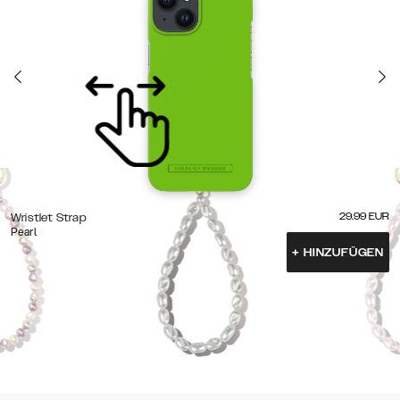
29.99
EUR
Wristlet Strap
Pearl
+
HINZUFÜGEN