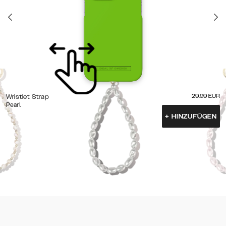
29.99
EUR
Wristlet Strap
Pearl
+
HINZUFÜGEN