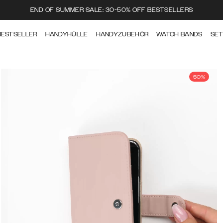
END OF SUMMER SALE: 30-50% OFF BESTSELLERS
BESTSELLER
HANDYHÜLLE
HANDYZUBEHÖR
WATCH BANDS
SE
50%