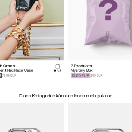
ir Croco
7 Products
4
ent Necklace Case
Mystery Box
/5
79.99 EUR
200 EUR
R
19.99
EUR
Diese Kategorien könnten Ihnen auch gefallen