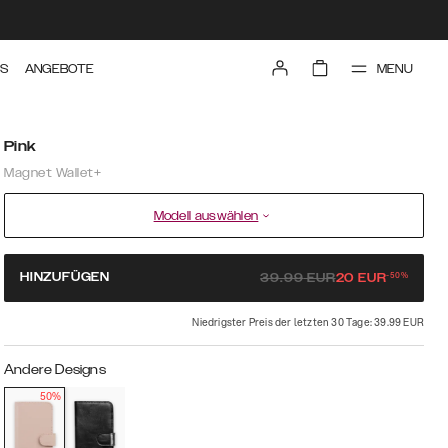
MENU
TS
ANGEBOTE
Pink
Magnet Wallet+
Modell auswählen
-
50
%
HINZUFÜGEN
39.99
EUR
20
EUR
Niedrigster Preis der letzten 30 Tage: 39.99 EUR
Andere Designs
50%