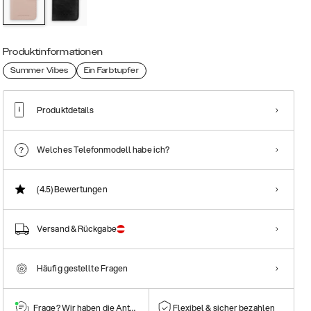
Produktinformationen
Summer Vibes
Ein Farbtupfer
Produktdetails
Welches Telefonmodell habe ich?
(4.5)
Bewertungen
Versand & Rückgabe
Häufig gestellte Fragen
Frage? Wir haben die Antwort!
Flexibel & sicher bezahlen