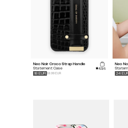
Neo Noir Croco Strap Handle
Neo No
4.5
Statement Case
Statem
/5
59.99 EUR
18
EUR
24
EU