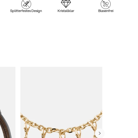
Splitterfestes Design
Kristallklar
Blasenfrei