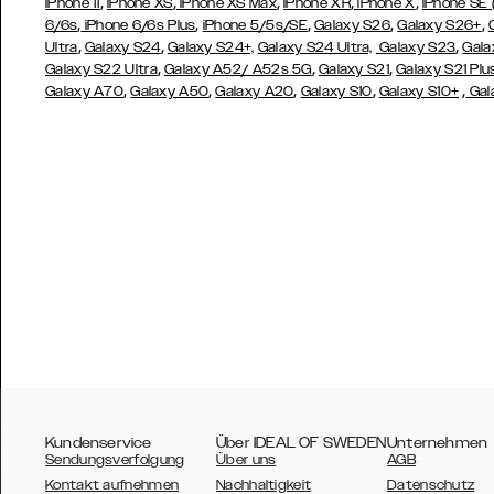
,
,
,
,
,
iPhone 11
iPhone XS
iPhone XS Max
iPhone XR
iPhone X
iPhone SE
,
,
,
,
,
6/6s
iPhone 6/6s Plus
iPhone 5/5s/SE
Galaxy S26
Galaxy S26+
,
,
,
Ultra
Galaxy S24
Galaxy S24+,
Galaxy S24 Ultra,
Galaxy S23
Gala
,
,
,
Galaxy S22 Ultra
Galaxy A52/ A52s 5G
Galaxy S21
Galaxy S21 Plu
,
,
,
,
,
Galaxy A70
Galaxy A50
Galaxy A20
Galaxy S10
Galaxy S10+
Gal
Kundenservice
Über IDEAL OF SWEDEN
Unternehmen
Sendungsverfolgung
Über uns
AGB
Kontakt aufnehmen
Nachhaltigkeit
Datenschutz