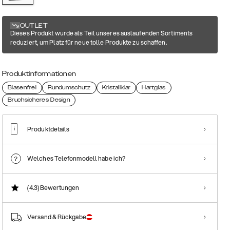
OUTLET
Dieses Produkt wurde als Teil unseres auslaufenden Sortiments
reduziert, um Platz für neue tolle Produkte zu schaffen.
Produktinformationen
Blasenfrei
Rundumschutz
Kristallklar
Hartglas
Bruchsicheres Design
Produktdetails
Welches Telefonmodell habe ich?
(4.3)
Bewertungen
Versand & Rückgabe