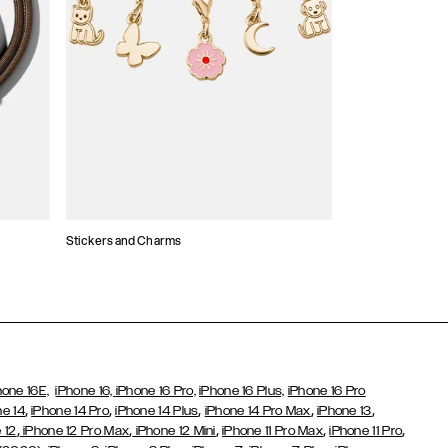
Stickers and Charms
Kartenhalter
hone 16E,
iPhone 16,
iPhone 16 Pro,
iPhone 16 Plus,
iPhone 16 Pro
,
,
,
,
,
ne 14
iPhone 14 Pro
iPhone 14 Plus
iPhone 14 Pro Max
iPhone 13
,
,
,
,
,
 12
iPhone 12 Pro Max
iPhone 12 Mini
iPhone 11 Pro Max
iPhone 11 Pro