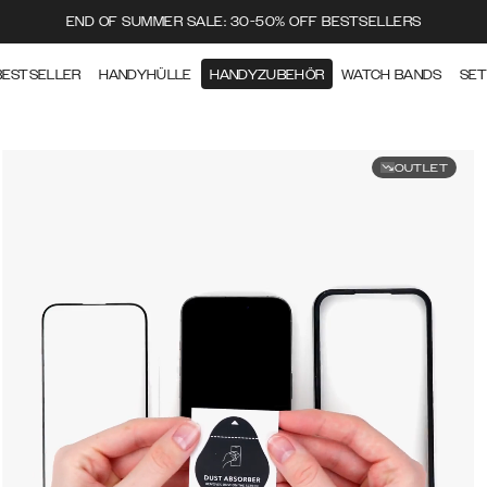
END OF SUMMER SALE: 30-50% OFF BESTSELLERS
BESTSELLER
HANDYHÜLLE
HANDYZUBEHÖR
WATCH BANDS
SE
OUTLET