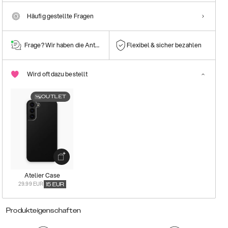
Häufig gestellte Fragen
Frage? Wir haben die Antwort!
Flexibel & sicher bezahlen
Wird oft dazu bestellt
OUTLET
Atelier Case
29.99 EUR
15
EUR
Produkteigenschaften