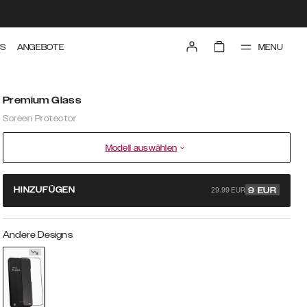
MENU
TS
ANGEBOTE
Premium Glass
Screen Protector
Modell auswählen
29.99 EUR
HINZUFÜGEN
9
EUR
Andere Designs