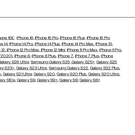
hone 16E,
iPhone 16,
iPhone 16 Pro,
iPhone 16 Plus,
iPhone 16 Pro
,
,
,
,
,
ne 14
iPhone 14 Pro
iPhone 14 Plus
iPhone 14 Pro Max
iPhone 13
,
,
,
,
,
 12
iPhone 12 Pro Max
iPhone 12 Mini
iPhone 11 Pro Max
iPhone 11 Pro
,
,
,
,
,
 (2020)
iPhone 8
iPhone 8 Plus
iPhone 7
iPhone 7 Plus
iPhone
Galaxy S26 Ultra,
Samsung Galaxy S25,
Galaxy S25+,
Galaxy S25
,
,
,
,
xy S23+
Galaxy S23 Ultra
Samsung Galaxy S22
Galaxy S22 Plus
,
,
,
,
s
Galaxy S21 Ultra,
Galaxy S20
Galaxy S20 Plus
Galaxy S20 Ultra
,
,
,
,
axy S10e
Galaxy S9
Galaxy S9+
Galaxy S8
Galaxy S8+