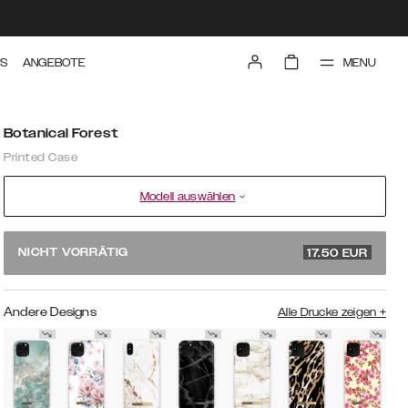
MENU
TS
ANGEBOTE
Botanical Forest
Printed Case
Modell auswählen
34.99 EUR
NICHT VORRÄTIG
17.50
EUR
Andere Designs
Alle Drucke zeigen
+