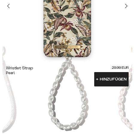
Wristlet Strap
29.99
EUR
Pearl
+
HINZUFÜGEN