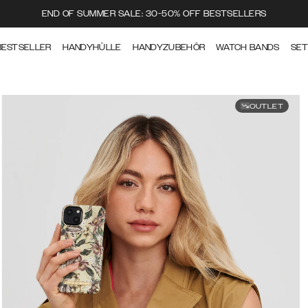
END OF SUMMER SALE: 30-50% OFF BESTSELLERS
BESTSELLER
HANDYHÜLLE
HANDYZUBEHÖR
WATCH BANDS
SE
OUTLET