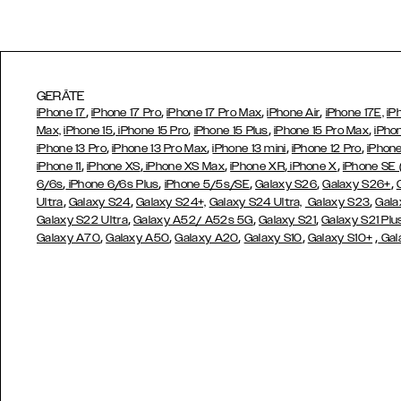
GERÄTE
,
,
,
,
iPhone 17
iPhone 17 Pro
iPhone 17 Pro Max
iPhone Air
iPhone 17E,
iP
,
,
,
,
Max,
iPhone 15
iPhone 15 Pro
iPhone 15 Plus
iPhone 15 Pro Max
iPho
,
,
,
,
iPhone 13 Pro
iPhone 13 Pro Max
iPhone 13 mini
iPhone 12 Pro
iPhone
,
,
,
,
,
iPhone 11
iPhone XS
iPhone XS Max
iPhone XR
iPhone X
iPhone SE
,
,
,
,
,
6/6s
iPhone 6/6s Plus
iPhone 5/5s/SE
Galaxy S26
Galaxy S26+
,
,
,
Ultra
Galaxy S24
Galaxy S24+,
Galaxy S24 Ultra,
Galaxy S23
Gala
,
,
,
Galaxy S22 Ultra
Galaxy A52/ A52s 5G
Galaxy S21
Galaxy S21 Plu
,
,
,
,
,
Galaxy A70
Galaxy A50
Galaxy A20
Galaxy S10
Galaxy S10+
Gal