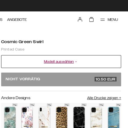
MENU
TS
ANGEBOTE
Cosmic Green Swirl
Printed Case
Modell auswählen
34.99 EUR
NICHT VORRÄTIG
10.50
EUR
Andere Designs
Alle Drucke zeigen
+