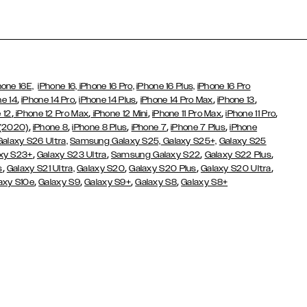
hone 16E,
iPhone 16,
iPhone 16 Pro,
iPhone 16 Plus,
iPhone 16 Pro
,
,
,
,
,
ne 14
iPhone 14 Pro
iPhone 14 Plus
iPhone 14 Pro Max
iPhone 13
,
,
,
,
,
 12
iPhone 12 Pro Max
iPhone 12 Mini
iPhone 11 Pro Max
iPhone 11 Pro
,
,
,
,
,
 (2020)
iPhone 8
iPhone 8 Plus
iPhone 7
iPhone 7 Plus
iPhone
Galaxy S26 Ultra,
Samsung Galaxy S25,
Galaxy S25+,
Galaxy S25
,
,
,
,
xy S23+
Galaxy S23 Ultra
Samsung Galaxy S22
Galaxy S22 Plus
,
,
,
,
s
Galaxy S21 Ultra,
Galaxy S20
Galaxy S20 Plus
Galaxy S20 Ultra
,
,
,
,
axy S10e
Galaxy S9
Galaxy S9+
Galaxy S8
Galaxy S8+