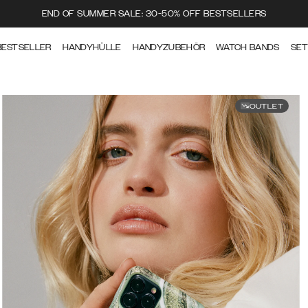
END OF SUMMER SALE: 30-50% OFF BESTSELLERS
BESTSELLER
HANDYHÜLLE
HANDYZUBEHÖR
WATCH BANDS
SE
OUTLET