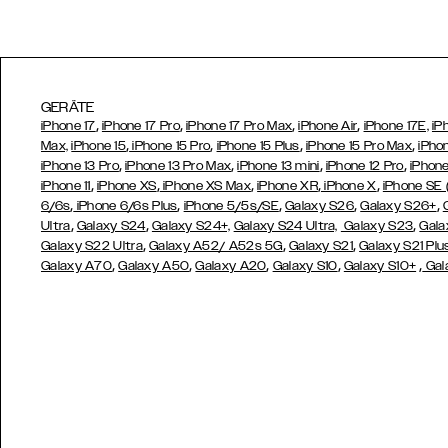
GERÄTE
,
,
,
,
iPhone 17
iPhone 17 Pro
iPhone 17 Pro Max
iPhone Air
iPhone 17E,
iP
,
,
,
,
Max,
iPhone 15
iPhone 15 Pro
iPhone 15 Plus
iPhone 15 Pro Max
iPho
,
,
,
,
iPhone 13 Pro
iPhone 13 Pro Max
iPhone 13 mini
iPhone 12 Pro
iPhone
,
,
,
,
,
iPhone 11
iPhone XS
iPhone XS Max
iPhone XR
iPhone X
iPhone SE
,
,
,
,
,
6/6s
iPhone 6/6s Plus
iPhone 5/5s/SE
Galaxy S26
Galaxy S26+
,
,
,
Ultra
Galaxy S24
Galaxy S24+,
Galaxy S24 Ultra,
Galaxy S23
Gala
,
,
,
Galaxy S22 Ultra
Galaxy A52/ A52s 5G
Galaxy S21
Galaxy S21 Plu
,
,
,
,
,
Galaxy A70
Galaxy A50
Galaxy A20
Galaxy S10
Galaxy S10+
Gal