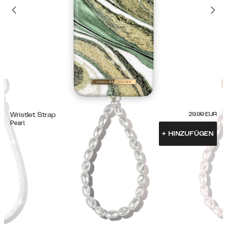
Wristlet Strap
29.99
EUR
Pearl
+
HINZUFÜGEN